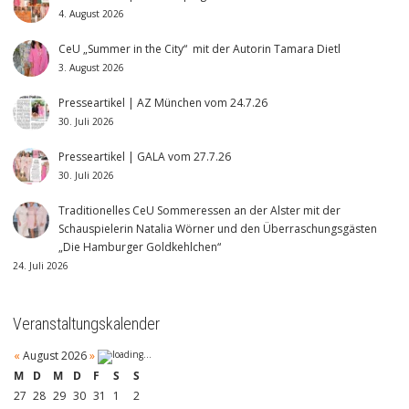
4. August 2026
CeU „Summer in the City“ mit der Autorin Tamara Dietl
3. August 2026
Presseartikel | AZ München vom 24.7.26
30. Juli 2026
Presseartikel | GALA vom 27.7.26
30. Juli 2026
Traditionelles CeU Sommeressen an der Alster mit der
Schauspielerin Natalia Wörner und den Überraschungsgästen
„Die Hamburger Goldkehlchen“
24. Juli 2026
Veranstaltungskalender
«
August 2026
»
M
D
M
D
F
S
S
27
28
29
30
31
1
2