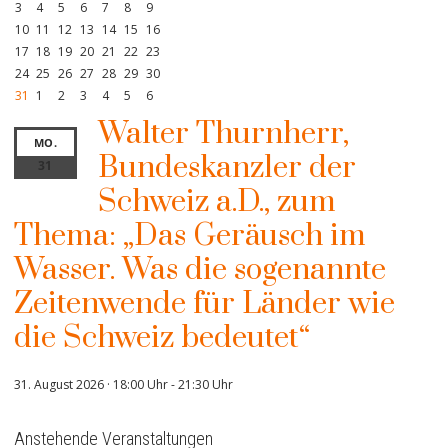
3
4
5
6
7
8
9
10
11
12
13
14
15
16
17
18
19
20
21
22
23
24
25
26
27
28
29
30
31
1
2
3
4
5
6
Walter Thurnherr,
MO.
Bundeskanzler der
31
Schweiz a.D., zum
Thema: „Das Geräusch im
Wasser. Was die sogenannte
Zeitenwende für Länder wie
die Schweiz bedeutet“
31. August 2026 · 18:00 Uhr
-
21:30 Uhr
Anstehende Veranstaltungen