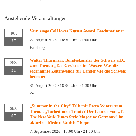
Anstehende Veranstaltungen
Vernissage CeU loves K❤️nst Award Gewinnerinnen
DO.
27. August 2026 · 18:30 Uhr
-
21:00 Uhr
27
Hamburg
Walter Thurnherr, Bundeskanzler der Schweiz a.D.,
MO.
zum Thema: „Das Geräusch im Wasser. Was die
31
sogenannte Zeitenwende für Länder wie die Schweiz
bedeutet“
31. August 2026 · 18:00 Uhr
-
21:30 Uhr
Zürich
„Summer in the City“ Talk mit Petra Winter zum
SEP.
Thema: „Torheit oder Traute? Der Launch von „T:
07
The New York Times Style Magazine Germany“ im
aktuellen Medien-Umfeld“ kopie
7. September 2026 · 18:00 Uhr
-
21:00 Uhr