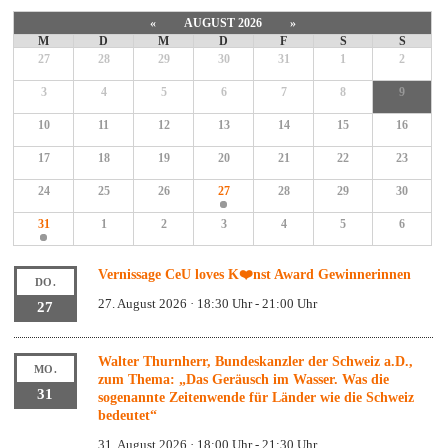
«
AUGUST 2026
»
M
D
M
D
F
S
S
27
28
29
30
31
1
2
3
4
5
6
7
8
9
10
11
12
13
14
15
16
17
18
19
20
21
22
23
24
25
26
27
28
29
30
31
1
2
3
4
5
6
Vernissage CeU loves K❤️nst Award Gewinnerinnen
DO.
27. August 2026 · 18:30 Uhr
-
21:00 Uhr
27
Walter Thurnherr, Bundeskanzler der Schweiz a.D.,
MO.
zum Thema: „Das Geräusch im Wasser. Was die
31
sogenannte Zeitenwende für Länder wie die Schweiz
bedeutet“
31. August 2026 · 18:00 Uhr
-
21:30 Uhr