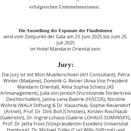
erfolgreichen Unternehmerinnen.
Die Ausstellung der Exponate der Finalistinnen
wird vom Zeitpunkt der Gala am 23. Juni 2025 bis zum 25.
Juli 2025
im Hotel Mandarin Oriental sein.
Jury:
Die Jury ist mit Mon Muellerschoen (Art Consultant), Petra
Winter (Madame), Dominik G. Reiner (Area Vice President
Mandarin Oriental), Alina Sophia Schiess (AS
Artmanagement), Julia von Jenisch (Vorsitzende Förderkreis
Deichtorhallen), Janna-Lena Baierle (HISCOX), Nicoline
Wöhrle (WALA Stiftung & Dr. Hauschka), Sophie Neuendorf
(Artnet), Prof. Dr. Dirk Boll (Christies), Kirsten Roschlaub
(Galeristin), Dr. Ingrid Lohaus (Galerie LOHAUS SOMINSKY),
Prof. Dr. Jetta Frost (Vizepräsidentin Exzellenz Universität
Hamburg), Dr. Michael Zoller (Curt Wills-Stiftung) und