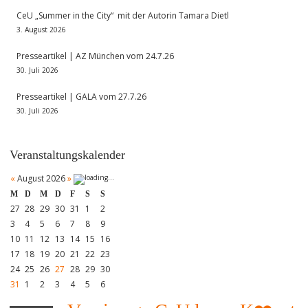
CeU „Summer in the City“ mit der Autorin Tamara Dietl
3. August 2026
Presseartikel | AZ München vom 24.7.26
30. Juli 2026
Presseartikel | GALA vom 27.7.26
30. Juli 2026
Veranstaltungskalender
«
August 2026
»
M
D
M
D
F
S
S
27
28
29
30
31
1
2
3
4
5
6
7
8
9
10
11
12
13
14
15
16
17
18
19
20
21
22
23
24
25
26
27
28
29
30
31
1
2
3
4
5
6