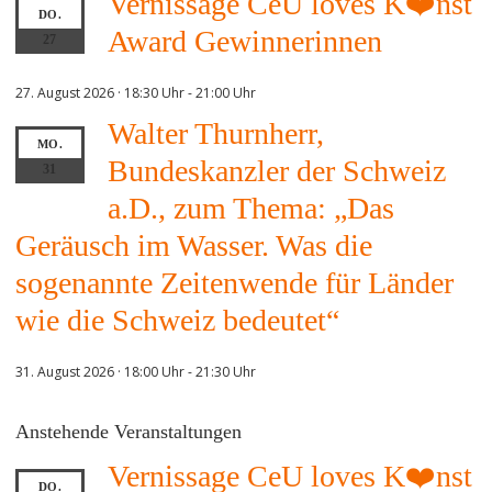
Vernissage CeU loves K❤️nst
DO.
Award Gewinnerinnen
27
27. August 2026 · 18:30 Uhr
-
21:00 Uhr
Walter Thurnherr,
MO.
Bundeskanzler der Schweiz
31
a.D., zum Thema: „Das
Geräusch im Wasser. Was die
sogenannte Zeitenwende für Länder
wie die Schweiz bedeutet“
31. August 2026 · 18:00 Uhr
-
21:30 Uhr
Anstehende Veranstaltungen
Vernissage CeU loves K❤️nst
DO.