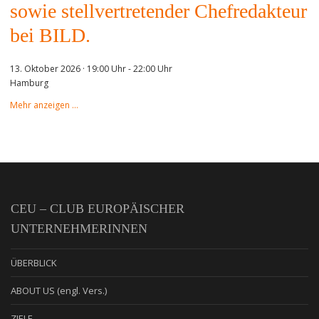
sowie stellvertretender Chefredakteur
bei BILD.
13. Oktober 2026 · 19:00 Uhr
-
22:00 Uhr
Hamburg
Mehr anzeigen …
CEU – CLUB EUROPÄISCHER
UNTERNEHMERINNEN
ÜBERBLICK
ABOUT US (engl. Vers.)
ZIELE