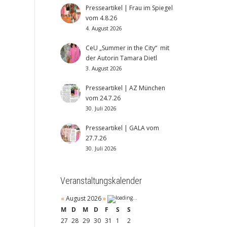
Presseartikel | Frau im Spiegel
vom 4.8.26
4. August 2026
CeU „Summer in the City“ mit
der Autorin Tamara Dietl
3. August 2026
Presseartikel | AZ München
vom 24.7.26
30. Juli 2026
Presseartikel | GALA vom
27.7.26
30. Juli 2026
Veranstaltungskalender
«
August 2026
»
M
D
M
D
F
S
S
27
28
29
30
31
1
2