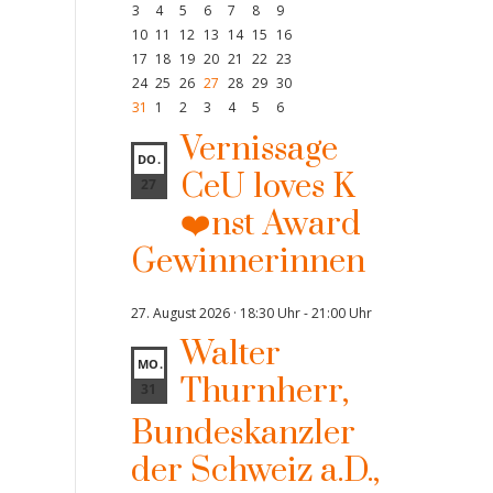
3
4
5
6
7
8
9
10
11
12
13
14
15
16
17
18
19
20
21
22
23
24
25
26
27
28
29
30
31
1
2
3
4
5
6
Vernissage
DO.
CeU loves K
27
❤️nst Award
Gewinnerinnen
27. August 2026 · 18:30 Uhr
-
21:00 Uhr
Walter
MO.
Thurnherr,
31
Bundeskanzler
der Schweiz a.D.,