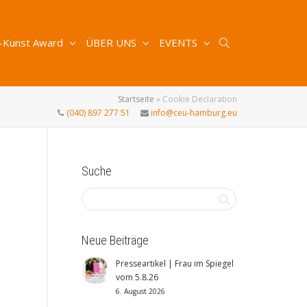
-Kunst Award
ÜBER UNS
EVENTS
Startseite
»
Cookie Declaration
(040) 897 277 51
info@ceu-hamburg.eu
Suche
Neue Beiträge
Presseartikel | Frau im Spiegel
vom 5.8.26
6. August 2026