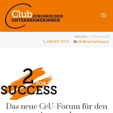
Navig
Startseite
»
2 for success
(040) 897 277 51
info@ceu-hamburg.eu
umsch
Das neue CeU-Forum für den