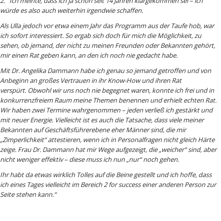
2. Ich meinte, dass ich ja schon seit 14 Jahren klargekommen sei – ich
würde es also auch weiterhin irgendwie schaffen.
Als Ulla jedoch vor etwa einem Jahr das Programm aus der Taufe hob, war
ich sofort interessiert. So ergab sich doch für mich die Möglichkeit, zu
sehen, ob jemand, der nicht zu meinen Freunden oder Bekannten gehört,
mir einen Rat geben kann, an den ich noch nie gedacht habe.
Mit Dr. Angelika Dammann habe ich genau so jemand getroffen und von
Anbeginn an großes Vertrauen in ihr Know-How und ihren Rat
verspürt. Obwohl wir uns noch nie begegnet waren, konnte ich frei und in
konkurrenzfreiem Raum meine Themen benennen und erhielt echten Rat.
Wir haben zwei Termine wahrgenommen – jeden verließ ich gestärkt und
mit neuer Energie. Vielleicht ist es auch die Tatsache, dass viele meiner
Bekannten auf Geschäftsführerebene eher Männer sind, die mir
„Zimperlichkeit“ attestieren, wenn ich in Personalfragen nicht gleich Härte
zeige. Frau Dr. Dammann hat mir Wege aufgezeigt, die „weicher“ sind, aber
nicht weniger effektiv – diese muss ich nun „nur“ noch gehen.
Ihr habt da etwas wirklich Tolles auf die Beine gestellt und ich hoffe, dass
ich eines Tages vielleicht im Bereich 2 for success einer anderen Person zur
Seite stehen kann.“