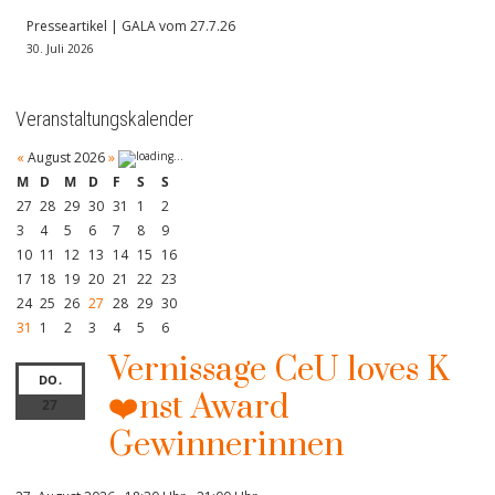
Presseartikel | GALA vom 27.7.26
30. Juli 2026
Veranstaltungskalender
«
August 2026
»
M
D
M
D
F
S
S
27
28
29
30
31
1
2
3
4
5
6
7
8
9
10
11
12
13
14
15
16
17
18
19
20
21
22
23
24
25
26
27
28
29
30
31
1
2
3
4
5
6
Vernissage CeU loves K
DO.
❤️nst Award
27
Gewinnerinnen