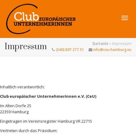
Navig
Startseite
»
Impressum
Impressum
(040) 897 277 51
info@ceu-hamburg.eu
umsch
Inhaltlich verantwortlich:
Club europäischer Unternehmerinnen e.V. (CeU)
Im Alten Dorfe 25
22359 Hamburg
Eingetragen im Vereinsregister Hamburg VR 22715
Vertreten durch das Präsidium: