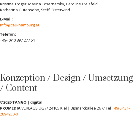
Kristina Tröger, Marina Tcharnetsky, Caroline Freisfeld,
Katharina Gutensohn, Steffi Osterwind
E-Mail:
info@ceu-hamburg.eu
Telefon:
+49-(0)40 897 277 51
Konzeption / Design / Umsetzung
/ Content
©2026 TANGO | digital
PROMEDIA
VERLAGS UG // 24105 Kiel | Bismarckallee 26 // Tel
+49(0)431-
2894930-0