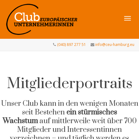
Navig
(040) 897 277 51
info@ceu-hamburg.eu
umsch
Mitgliederportraits
Unser Club kann in den wenigen Monaten
seit Bestehen
ein stürmisches
Wachstum
auf mittlerweile weit über 700
Mitglieder und Interessentinnen
verzeichnen – und täglich werden es