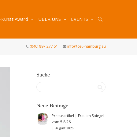
-Kunst Award
ÜBER UNS
EVENTS
(040) 897 277 51
info@ceu-hamburg.eu
Suche
Neue Beiträge
Presseartikel | Frau im Spiegel
vom 5.8.26
6. August 2026