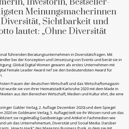
erin, Investorin, Bestseller-
htigsten Meinungsmacherinnen
Diversität, Sichtbarkeit und
otto lautet: „Ohne Diversität
tional führenden Beratungsunternehmen in Diversitätsfragen. Mit
tändler bei der Konzeption und Umsetzung von Events und berät sie in
chtigung. Global Digital Women gewann als erstes Unternehmen mit
gital Female Leader Award rief sie den bedeutendsten Award für
n.
chsten Frauen der deutschen Wirtschaft und das Wirtschaftsmagazin
letzt wurde sie von ihrer Heimatstadt Karlsruhe 2020 mit dem Made in
eiten aus den Bereichen Wirtschaft, Medien und Kultur ehrt, die eine
Springer Gabler Verlag, 2. Auflage Dezember 2020) und dem Spiegel
nen 2020 im Goldmann Verlag, 5. Auflage) teilt sie ihr Wissen rund um das
liziert sie regelmäßig Gastbeiträge und Artikel in Fachmedien wie
d um das Unternehmertum, Diversität und Social Media. Darüber
dcasts „How to Hack“ des Magazins Business Punk, in dem sie mit