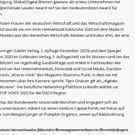
chtigung. Global Digital Women gewann als erstes Unternehmen mit
gital Female Leader Award rief sie den bedeutendsten Award für
n.
chsten Frauen der deutschen Wirtschaft und das Wirtschaftsmagazin
letzt wurde sie von ihrer Heimatstadt Karlsruhe 2020 mit dem Made in
eiten aus den Bereichen Wirtschaft, Medien und Kultur ehrt, die eine
Springer Gabler Verlag, 2. Auflage Dezember 2020) und dem Spiegel
nen 2020 im Goldmann Verlag, 5. Auflage) teilt sie ihr Wissen rund um das
liziert sie regelmäßig Gastbeiträge und Artikel in Fachmedien wie
d um das Unternehmertum, Diversität und Social Media. Darüber
dcasts „How to Hack“ des Magazins Business Punk, in dem sie mit
ten über ihre Karriere spricht. Tijen Onaran gilt als „digitale
szene“. Die berufliche Networking-Plattform LinkedIn wählte sie
 TOP VOICE 2020 für die DACH Region.
rship der Bundeswehr Universität München und engagiert sich als
nterstützen, initiiert sie einen Venture Capital Fonds mit Fokus auf
ie zum Beispiel jüngst an Pumpkin Organics, einem auf Babynahrung
einem internationalen führenden Beratungsunternehmen in Diversitätsfragen.