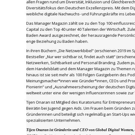
allen Fragen rund um Diversität, Inklusion und Gleichbere
Diversitätsfokus den Deutschen Exzellenzpreis. Mit dem Di
weibliche digitale Nachwuchs- und Führungskräfte ins Lebe
Das Manager Magazin zählt sie zu den Top 100 einflussrei
Capital zu den Top 40 unter 40 Talenten der Wirtschaft. Zu
Baden Award ausgezeichnet, der herausragende Persönlichk
enge Beziehung zu Baden haben.
In ihren Büchern „Die Netzwerkbibel“ (erschienen 2019 im 
Bestseller „Nur wer sichtbar ist, findet auch statt“ (erschie
Netzwerken, Sichtbarkeit und Personal Branding. Zudem pub
dem Handelsblatt und dem Manager Magazin zu Themen run
hinaus ist sie seit mehr als 100 Folgen Gastgeberin des Po
Meinungsmacher*innen wie Gründer*innen, CEOs und Prominen
Pionierin“ und „Ausnahmeerscheinung der deutschen Digital
weltweit unter eine der wenigen Influencerinnen sowie zur
Tijen Onaran ist Mitglied des Kuratoriums für Entrepreneu
Beirätin bei Jugend gegen Aids. Um Frauen beim Gründen zu u
Gründerinnen und beteiligt sich regelmäßig an Start-Ups w
spezialisierten Unternehmen.
Tijen Onaran ist Gründerin und CEO von Global Digital Women, 