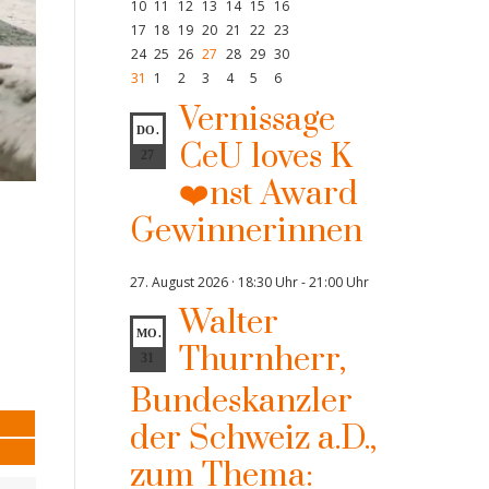
10
11
12
13
14
15
16
17
18
19
20
21
22
23
24
25
26
27
28
29
30
31
1
2
3
4
5
6
Vernissage
DO.
CeU loves K
27
❤️nst Award
Gewinnerinnen
27. August 2026 · 18:30 Uhr
-
21:00 Uhr
Walter
MO.
Thurnherr,
31
Bundeskanzler
der Schweiz a.D.,
zum Thema: