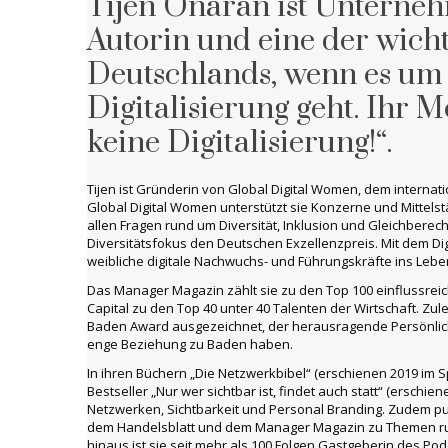
Tijen Onaran ist Unternehm
Autorin und eine der wic
Deutschlands, wenn es um 
Digitalisierung geht. Ihr M
keine Digitalisierung!“.
Tijen ist Gründerin von Global Digital Women, dem interna
Global Digital Women unterstützt sie Konzerne und Mittels
allen Fragen rund um Diversität, Inklusion und Gleichbere
Diversitätsfokus den Deutschen Exzellenzpreis. Mit dem Di
weibliche digitale Nachwuchs- und Führungskräfte ins Lebe
Das Manager Magazin zählt sie zu den Top 100 einflussrei
Capital zu den Top 40 unter 40 Talenten der Wirtschaft. Zu
Baden Award ausgezeichnet, der herausragende Persönlichk
enge Beziehung zu Baden haben.
In ihren Büchern „Die Netzwerkbibel“ (erschienen 2019 im 
Bestseller „Nur wer sichtbar ist, findet auch statt“ (erschie
Netzwerken, Sichtbarkeit und Personal Branding. Zudem pub
dem Handelsblatt und dem Manager Magazin zu Themen run
hinaus ist sie seit mehr als 100 Folgen Gastgeberin des Po