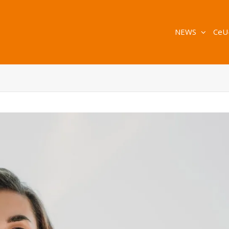
NEWS
CeU