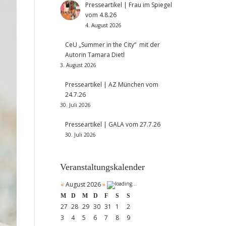
Presseartikel | Frau im Spiegel
vom 4.8.26
4. August 2026
CeU „Summer in the City“ mit der
Autorin Tamara Dietl
3. August 2026
Presseartikel | AZ München vom
24.7.26
30. Juli 2026
Presseartikel | GALA vom 27.7.26
30. Juli 2026
Veranstaltungskalender
«
August 2026
»
M
D
M
D
F
S
S
27
28
29
30
31
1
2
3
4
5
6
7
8
9