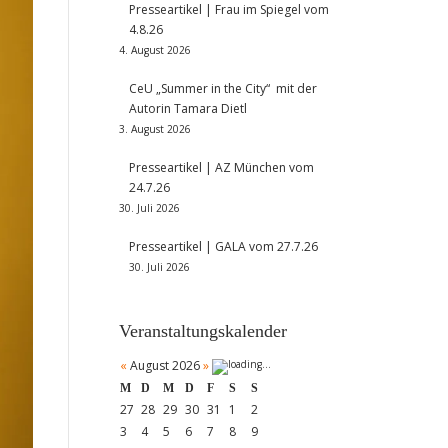
Presseartikel | Frau im Spiegel vom
4.8.26
4. August 2026
CeU „Summer in the City“ mit der
Autorin Tamara Dietl
3. August 2026
Presseartikel | AZ München vom
24.7.26
30. Juli 2026
Presseartikel | GALA vom 27.7.26
30. Juli 2026
Veranstaltungskalender
«
August 2026
»
M
D
M
D
F
S
S
27
28
29
30
31
1
2
3
4
5
6
7
8
9