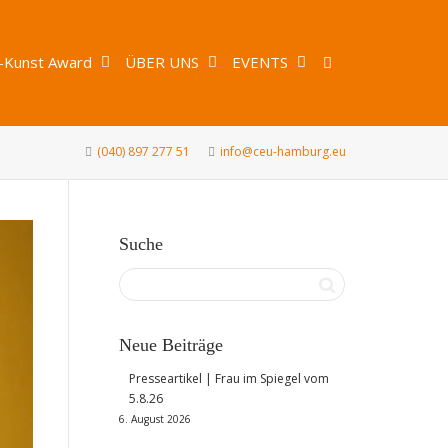
-Kunst Award
ÜBER UNS
EVENTS
(040) 897 277 51
info@ceu-hamburg.eu
Suche
Neue Beiträge
Presseartikel | Frau im Spiegel vom
5.8.26
6. August 2026