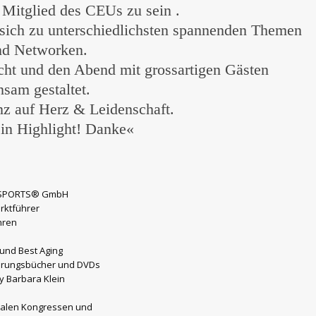
f Mitglied des CEUs zu sein .
n sich zu unterschiedlichsten spannenden Themen
nd Networken.
cht und den Abend mit grossartigen Gästen
sam gestaltet.
nz auf Herz & Leidenschaft.
ein Highlight! Danke«
XI-SPORTS® GmbH
rktführer
hren
 und Best Aging
nährungsbücher und DVDs
y Barbara Klein
onalen Kongressen und