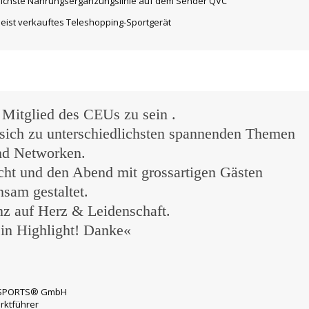
greichste Nahrungsergänzungslinie auf dem Sender QVC
eist verkauftes Teleshopping-Sportgerät
f Mitglied des CEUs zu sein .
n sich zu unterschiedlichsten spannenden Themen
nd Networken.
cht und den Abend mit grossartigen Gästen
sam gestaltet.
nz auf Herz & Leidenschaft.
ein Highlight! Danke«
XI-SPORTS® GmbH
rktführer