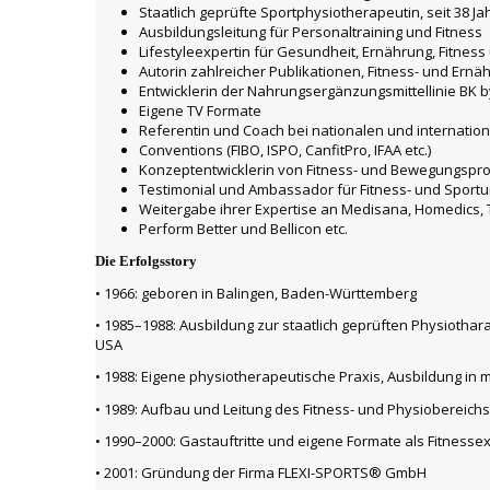
Staatlich geprüfte Sportphysiotherapeutin, seit 38 Ja
Ausbildungsleitung für Personaltraining und Fitness
Lifestyleexpertin für Gesundheit, Ernährung, Fitness
Autorin zahlreicher Publikationen, Fitness- und Er
Entwicklerin der Nahrungsergänzungsmittellinie BK b
Eigene TV Formate
Referentin und Coach bei nationalen und internati
Conventions (FIBO, ISPO, CanfitPro, IFAA etc.)
Konzeptentwicklerin von Fitness- und Bewegungspro
Testimonial und Ambassador für Fitness- und Spor
Weitergabe ihrer Expertise an Medisana, Homedics, T
Perform Better und Bellicon etc.
Die Erfolgsstory
• 1966: geboren in Balingen, Baden-Württemberg
• 1985–1988: Ausbildung zur staatlich geprüften Physiothara
USA
• 1988: Eigene physiotherapeutische Praxis, Ausbildung i
• 1989: Aufbau und Leitung des Fitness- und Physiobereich
• 1990–2000: Gastauftritte und eigene Formate als Fitnesse
• 2001: Gründung der Firma FLEXI-SPORTS® GmbH