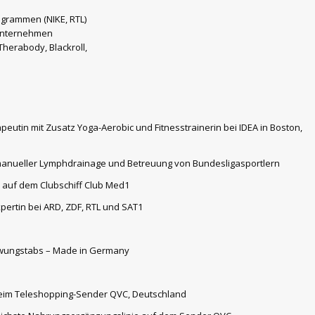
grammen (NIKE, RTL)
tunternehmen
herabody, Blackroll,
peutin mit Zusatz Yoga-Aerobic und Fitnesstrainerin bei IDEA in Boston,
n manueller Lymphdrainage und Betreuung von Bundesligasportlern
s auf dem Clubschiff Club Med1
xpertin bei ARD, ZDF, RTL und SAT1
chwungstabs – Made in Germany
“ beim Teleshopping-Sender QVC, Deutschland