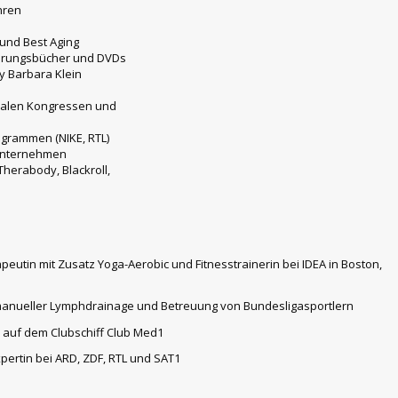
hren
 und Best Aging
nährungsbücher und DVDs
y Barbara Klein
onalen Kongressen und
grammen (NIKE, RTL)
tunternehmen
herabody, Blackroll,
peutin mit Zusatz Yoga-Aerobic und Fitnesstrainerin bei IDEA in Boston,
n manueller Lymphdrainage und Betreuung von Bundesligasportlern
s auf dem Clubschiff Club Med1
xpertin bei ARD, ZDF, RTL und SAT1