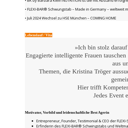
• BK by Barbara Klein NUTRITION ist die mit Abstand erfol
• FLEXI-BAR® Schwungstab – Made in Germany – weltweit m
• Juli 2024 Wechsel zu HSE München – COMING HOME
Lebenslauf / Vita
»Ich bin stolz darau
Engagierte intelligente Frauen tausche
aus u
Themen, die Kristina Tröger aussu
gemein
Hier trifft Kompete
Jedes Event 
Motivator, Vorbild und leidenschaftliche Best Agerin
Entrepreneur, Founder, Testimonial & CEO der FLE
Erfinderin des FLEXI-BAR® Schwingstabs und Weltma