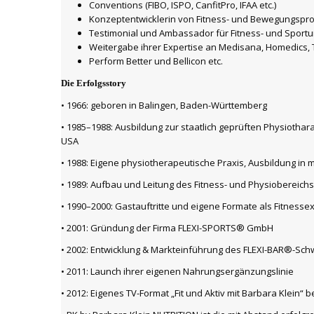
Conventions (FIBO, ISPO, CanfitPro, IFAA etc.)
Konzeptentwicklerin von Fitness- und Bewegungspro
Testimonial und Ambassador für Fitness- und Spor
Weitergabe ihrer Expertise an Medisana, Homedics, T
Perform Better und Bellicon etc.
Die Erfolgsstory
• 1966: geboren in Balingen, Baden-Württemberg
• 1985–1988: Ausbildung zur staatlich geprüften Physiothara
USA
• 1988: Eigene physiotherapeutische Praxis, Ausbildung i
• 1989: Aufbau und Leitung des Fitness- und Physiobereich
• 1990–2000: Gastauftritte und eigene Formate als Fitnesse
• 2001: Gründung der Firma FLEXI-SPORTS® GmbH
• 2002: Entwicklung & Markteinführung des FLEXI-BAR®-S
• 2011: Launch ihrer eigenen Nahrungsergänzungslinie
• 2012: Eigenes TV-Format „Fit und Aktiv mit Barbara Klein