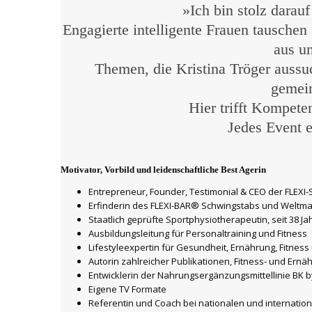
»Ich bin stolz darau
Engagierte intelligente Frauen tausche
aus u
Themen, die Kristina Tröger aussu
gemein
Hier trifft Kompete
Jedes Event 
Motivator, Vorbild und leidenschaftliche Best Agerin
Entrepreneur, Founder, Testimonial & CEO der FLE
Erfinderin des FLEXI-BAR® Schwingstabs und Weltma
Staatlich geprüfte Sportphysiotherapeutin, seit 38 Ja
Ausbildungsleitung für Personaltraining und Fitness
Lifestyleexpertin für Gesundheit, Ernährung, Fitness
Autorin zahlreicher Publikationen, Fitness- und Er
Entwicklerin der Nahrungsergänzungsmittellinie BK b
Eigene TV Formate
Referentin und Coach bei nationalen und internati