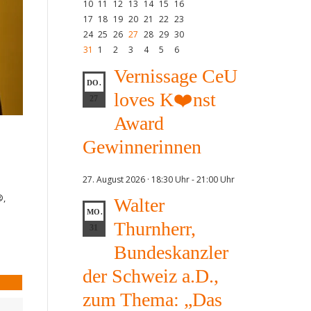
10
11
12
13
14
15
16
17
18
19
20
21
22
23
24
25
26
27
28
29
30
31
1
2
3
4
5
6
Vernissage CeU
DO.
loves K❤️nst
27
Award
Gewinnerinnen
27. August 2026 · 18:30 Uhr
-
21:00 Uhr
®,
Walter
MO.
Thurnherr,
31
Bundeskanzler
der Schweiz a.D.,
zum Thema: „Das