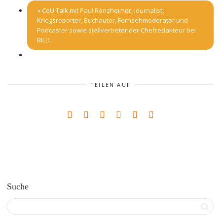
«
CeU Talk mit Paul Ronzheimer, Journalist,
Kriegsreporter, Buchautor, Fernsehmoderator und
Podcaster sowie stellvertretender Chefredakteur bei
BILD.
TEILEN AUF
Suche