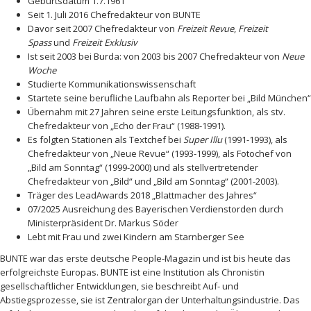
Geburtsdatum 1.7.1961
Seit 1. Juli 2016 Chefredakteur von BUNTE
Davor seit 2007 Chefredakteur von
Freizeit Revue
,
Freizeit
Spass
und
Freizeit Exklusiv
Ist seit 2003 bei Burda: von 2003 bis 2007 Chefredakteur von
Neue
Woche
Studierte Kommunikationswissenschaft
Startete seine berufliche Laufbahn als Reporter bei „Bild München“
Übernahm mit 27 Jahren seine erste Leitungsfunktion, als stv.
Chefredakteur von „Echo der Frau“ (1988-1991).
Es folgten Stationen als Textchef bei
Super Illu
(1991-1993), als
Chefredakteur von „Neue Revue“ (1993-1999), als Fotochef von
„Bild am Sonntag“ (1999-2000) und als stellvertretender
Chefredakteur von „Bild“ und „Bild am Sonntag“ (2001-2003).
Träger des LeadAwards 2018 „Blattmacher des Jahres“
07/2025 Ausreichung des Bayerischen Verdienstorden durch
Ministerpräsident Dr. Markus Söder
Lebt mit Frau und zwei Kindern am Starnberger See
BUNTE war das erste deutsche People-Magazin und ist bis heute das
erfolgreichste Europas. BUNTE ist eine Institution als Chronistin
gesellschaftlicher Entwicklungen, sie beschreibt Auf- und
Abstiegsprozesse, sie ist Zentralorgan der Unterhaltungsindustrie. Das