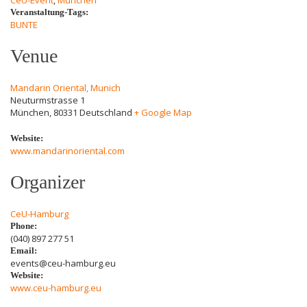
CeU-Event
,
München
Veranstaltung-Tags:
BUNTE
Venue
Mandarin Oriental, Munich
Neuturmstrasse 1
München
,
80331
Deutschland
+ Google Map
Website:
www.mandarinoriental.com
Organizer
CeU-Hamburg
Phone:
(040) 897 277 51
Email:
events@ceu-hamburg.eu
Website:
www.ceu-hamburg.eu