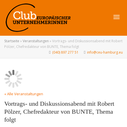
Navig
Startseite
»
Veranstaltungen
»
Vortrags- und Diskussionsabend mit Robert
Pölzer, Chefredakteur von BUNTE, Thema folgt
(040) 897 277 51
info@ceu-hamburg.eu
umsch
« Alle Veranstaltungen
Vortrags- und Diskussionsabend mit Robert
Pölzer, Chefredakteur von BUNTE, Thema
folgt