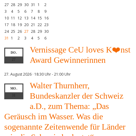
27
28
29
30
31
1
2
3
4
5
6
7
8
9
10
11
12
13
14
15
16
17
18
19
20
21
22
23
24
25
26
27
28
29
30
31
1
2
3
4
5
6
Vernissage CeU loves K❤️nst
DO.
Award Gewinnerinnen
27
27. August 2026 · 18:30 Uhr
-
21:00 Uhr
Walter Thurnherr,
MO.
Bundeskanzler der Schweiz
31
a.D., zum Thema: „Das
Geräusch im Wasser. Was die
sogenannte Zeitenwende für Länder