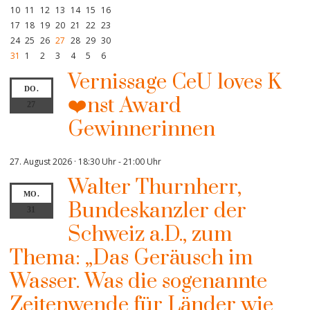
10
11
12
13
14
15
16
17
18
19
20
21
22
23
24
25
26
27
28
29
30
31
1
2
3
4
5
6
Vernissage CeU loves K
DO.
❤️nst Award
27
Gewinnerinnen
27. August 2026 · 18:30 Uhr
-
21:00 Uhr
Walter Thurnherr,
MO.
Bundeskanzler der
31
Schweiz a.D., zum
Thema: „Das Geräusch im
Wasser. Was die sogenannte
Zeitenwende für Länder wie