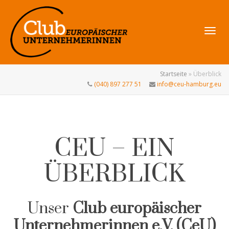
Navig
Startseite
»
Überblick
(040) 897 277 51
info@ceu-hamburg.eu
umsch
CEU – EIN
ÜBERBLICK
Unser
Club europäischer
Unternehmerinnen e.V. (CeU)