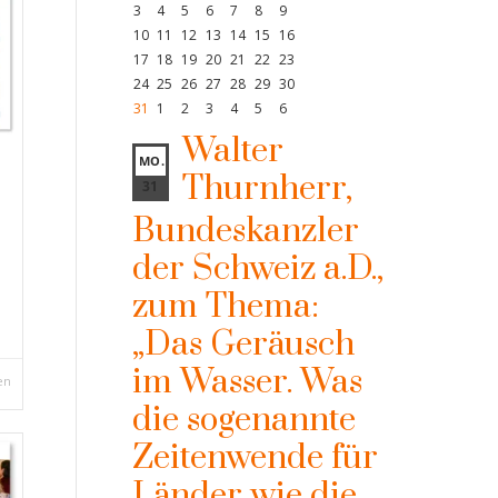
3
4
5
6
7
8
9
10
11
12
13
14
15
16
17
18
19
20
21
22
23
24
25
26
27
28
29
30
31
1
2
3
4
5
6
Walter
MO.
Thurnherr,
31
Bundeskanzler
der Schweiz a.D.,
zum Thema:
„Das Geräusch
im Wasser. Was
en
die sogenannte
Zeitenwende für
Länder wie die