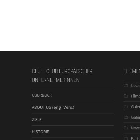
CEU – CLUB EUROPÄISCHER
THEME
UNTERNEHMERINNEN
CeUs
ÜBERBLICK
Film
Galer
ABOUT US (engl. Vers.)
Gale
ZIELE
New
HISTORIE
Part