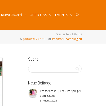
-Kunst Award
ÜBER UNS
EVENTS
Startseite
»
TANGO
(040) 897 277 51
info@ceu-hamburg.eu
Suche
Neue Beiträge
Presseartikel | Frau im Spiegel
vom 5.8.26
6. August 2026