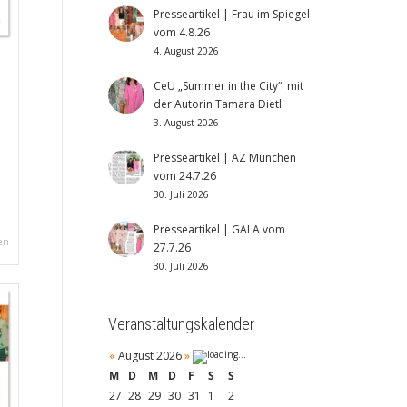
Presseartikel | Frau im Spiegel
vom 4.8.26
4. August 2026
CeU „Summer in the City“ mit
der Autorin Tamara Dietl
3. August 2026
Presseartikel | AZ München
vom 24.7.26
30. Juli 2026
Presseartikel | GALA vom
en
27.7.26
30. Juli 2026
Veranstaltungskalender
«
August 2026
»
M
D
M
D
F
S
S
27
28
29
30
31
1
2