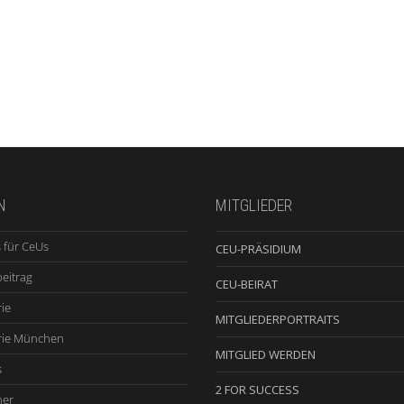
N
MITGLIEDER
 für CeUs
CEU-PRÄSIDIUM
beitrag
CEU-BEIRAT
ie
MITGLIEDERPORTRAITS
rie München
MITGLIED WERDEN
s
2 FOR SUCCESS
ner