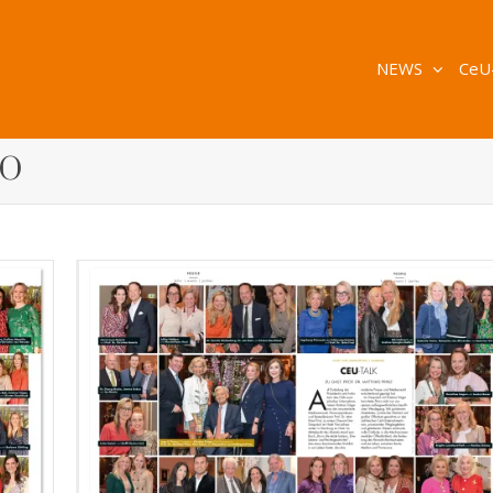
NEWS
CeU
GO