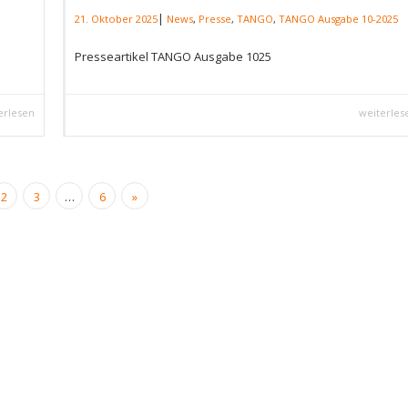
|
21. Oktober 2025
News
,
Presse
,
TANGO
,
TANGO Ausgabe 10-2025
Presseartikel TANGO Ausgabe 1025
erlesen
weiterles
2
3
…
6
»