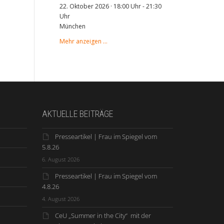
22. Oktober 2026 · 18:00 Uhr
-
21:30
Uhr
München
Mehr anzeigen …
AKTUELLE BEITRÄGE
Presseartikel | Frau im Spiegel vom
5.8.26
6. August 2026
Presseartikel | Frau im Spiegel vom
4.8.26
4. August 2026
CeU „Summer in the City“ mit der