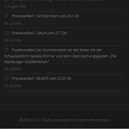
3. August 2026
Presseartikel | AZ München vom 24.7.26
30. Juli 2026
Presseartikel | GALA vom 27.7.26
30. Juli 2026
Traditionelles CeU Sommeressen an der Alster mit der
Schauspielerin Natalia Wörner und den Überraschungsgästen „Die
Hamburger Goldkehlchen“
24. Juli 2026
Presseartikel | BUNTE vom 22.07.26
23. Juli 2026
©2026 CeU – Club europäischer Unternehmerinnen