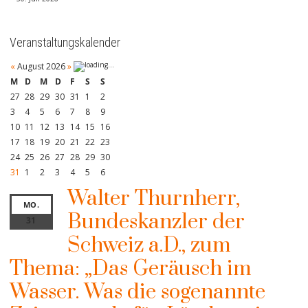
Veranstaltungskalender
«
August 2026
»
M
D
M
D
F
S
S
27
28
29
30
31
1
2
3
4
5
6
7
8
9
10
11
12
13
14
15
16
17
18
19
20
21
22
23
24
25
26
27
28
29
30
31
1
2
3
4
5
6
Walter Thurnherr,
MO.
Bundeskanzler der
31
Schweiz a.D., zum
Thema: „Das Geräusch im
Wasser. Was die sogenannte