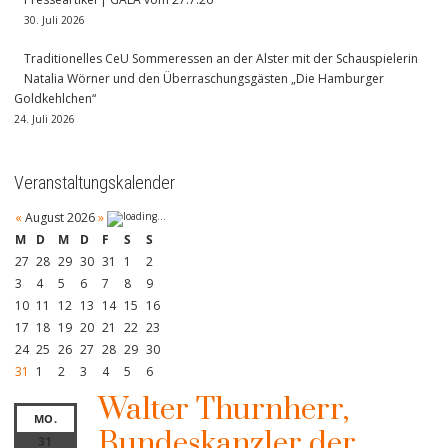
30. Juli 2026
Traditionelles CeU Sommeressen an der Alster mit der Schauspielerin
Natalia Wörner und den Überraschungsgästen „Die Hamburger
Goldkehlchen“
24. Juli 2026
Veranstaltungskalender
«
August 2026
»
M
D
M
D
F
S
S
27
28
29
30
31
1
2
3
4
5
6
7
8
9
10
11
12
13
14
15
16
17
18
19
20
21
22
23
24
25
26
27
28
29
30
31
1
2
3
4
5
6
Walter Thurnherr,
MO.
Bundeskanzler der
31