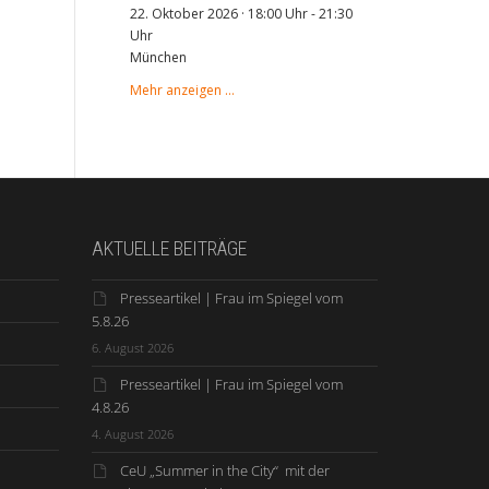
22. Oktober 2026 · 18:00 Uhr
-
21:30
Uhr
München
Mehr anzeigen …
AKTUELLE BEITRÄGE
Presseartikel | Frau im Spiegel vom
5.8.26
6. August 2026
Presseartikel | Frau im Spiegel vom
4.8.26
4. August 2026
CeU „Summer in the City“ mit der