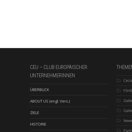
CEU – CLUB EUROPÄISCHER
THEME
UNTERNEHMERINNEN
CeUs
ÜBERBLICK
Film
Galer
ABOUT US (engl. Vers.)
Gale
ZIELE
New
HISTORIE
Part