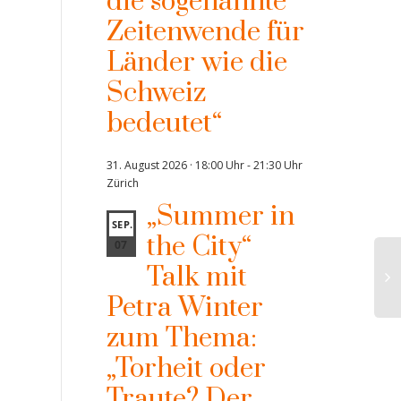
die sogenannte
Zeitenwende für
Länder wie die
Schweiz
bedeutet“
31. August 2026 · 18:00 Uhr
-
21:30 Uhr
Zürich
„Summer in
SEP.
the City“
07
Talk mit
Petra Winter
zum Thema:
„Torheit oder
Traute? Der