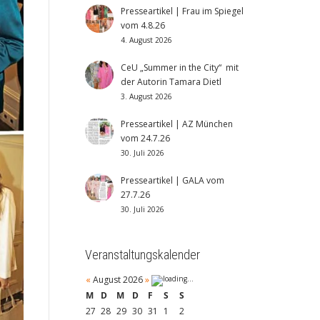
Presseartikel | Frau im Spiegel
vom 4.8.26
4. August 2026
CeU „Summer in the City“ mit
der Autorin Tamara Dietl
3. August 2026
Presseartikel | AZ München
vom 24.7.26
30. Juli 2026
Presseartikel | GALA vom
27.7.26
30. Juli 2026
Veranstaltungskalender
«
August 2026
»
M
D
M
D
F
S
S
27
28
29
30
31
1
2