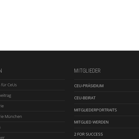
N
MITGLIEDER
 für CeUs
CEU-PRÄSIDIUM
beitrag
CEU-BEIRAT
ie
MITGLIEDERPORTRAITS
rie München
MITGLIED WERDEN
s
2 FOR SUCCESS
ner