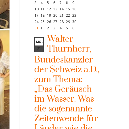
3
4
5
6
7
8
9
10
11
12
13
14
15
16
17
18
19
20
21
22
23
24
25
26
27
28
29
30
31
1
2
3
4
5
6
Walter
MO.
Thurnherr,
31
Bundeskanzler
der Schweiz a.D.,
zum Thema:
„Das Geräusch
im Wasser. Was
die sogenannte
Zeitenwende für
Länder wie die