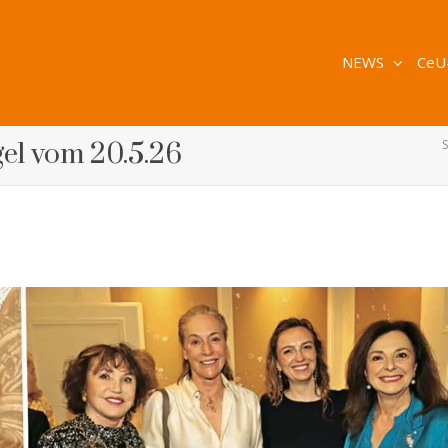
NEWS
CeU
S
gel vom 20.5.26