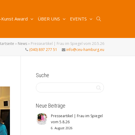
-Kunst Award
ÜBER UNS
EVENTS
tartseite
»
News
»
Presseartikel | Frau im Spiegel vom 20.5.26
(040) 897 277 51
info@ceu-hamburg.eu
Suche
Neue Beiträge
Presseartikel | Frau im Spiegel
vom 5.8.26
6. August 2026