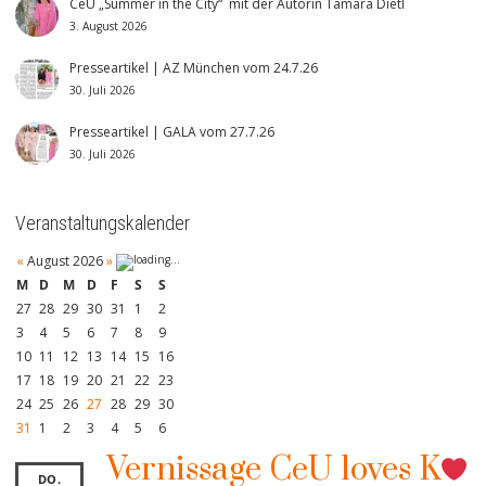
CeU „Summer in the City“ mit der Autorin Tamara Dietl
3. August 2026
Presseartikel | AZ München vom 24.7.26
30. Juli 2026
Presseartikel | GALA vom 27.7.26
30. Juli 2026
Veranstaltungskalender
«
August 2026
»
M
D
M
D
F
S
S
27
28
29
30
31
1
2
3
4
5
6
7
8
9
10
11
12
13
14
15
16
17
18
19
20
21
22
23
24
25
26
27
28
29
30
31
1
2
3
4
5
6
Vernissage CeU loves K
DO.