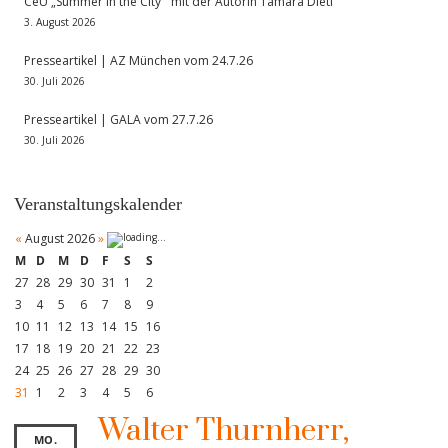
CeU „Summer in the City“ mit der Autorin Tamara Dietl
3. August 2026
Presseartikel | AZ München vom 24.7.26
30. Juli 2026
Presseartikel | GALA vom 27.7.26
30. Juli 2026
Veranstaltungskalender
«
August 2026
»
M
D
M
D
F
S
S
27
28
29
30
31
1
2
3
4
5
6
7
8
9
10
11
12
13
14
15
16
17
18
19
20
21
22
23
24
25
26
27
28
29
30
31
1
2
3
4
5
6
Walter Thurnherr,
MO.