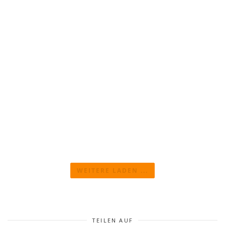
Presseartikel | WELT AM SONNTAG
vom 21.6.26
21. Juni 2026
News
,
Presse
,
Welt am Sonntag
weiterlesen
WEITERE LADEN ...
TEILEN AUF