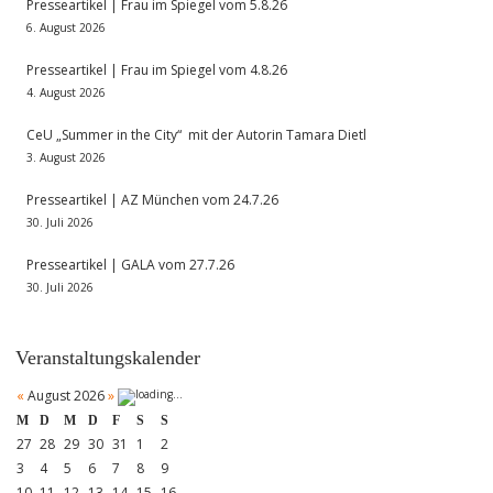
Presseartikel | Frau im Spiegel vom 5.8.26
6. August 2026
Presseartikel | Frau im Spiegel vom 4.8.26
4. August 2026
CeU „Summer in the City“ mit der Autorin Tamara Dietl
3. August 2026
Presseartikel | AZ München vom 24.7.26
30. Juli 2026
Presseartikel | GALA vom 27.7.26
30. Juli 2026
Veranstaltungskalender
«
August 2026
»
M
D
M
D
F
S
S
27
28
29
30
31
1
2
3
4
5
6
7
8
9
10
11
12
13
14
15
16