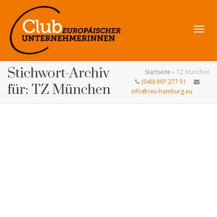
Navig
Stichwort-Archiv
Startseite
»
TZ München
(040) 897 277 51
für: TZ München
info@ceu-hamburg.eu
umsch