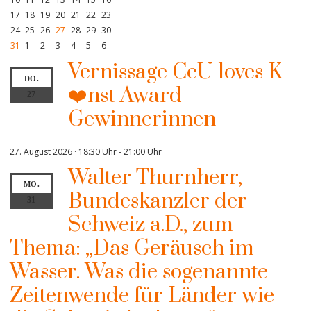
17
18
19
20
21
22
23
24
25
26
27
28
29
30
31
1
2
3
4
5
6
Vernissage CeU loves K
DO.
❤️nst Award
27
Gewinnerinnen
27. August 2026 · 18:30 Uhr
-
21:00 Uhr
Walter Thurnherr,
MO.
Bundeskanzler der
31
Schweiz a.D., zum
Thema: „Das Geräusch im
Wasser. Was die sogenannte
Zeitenwende für Länder wie