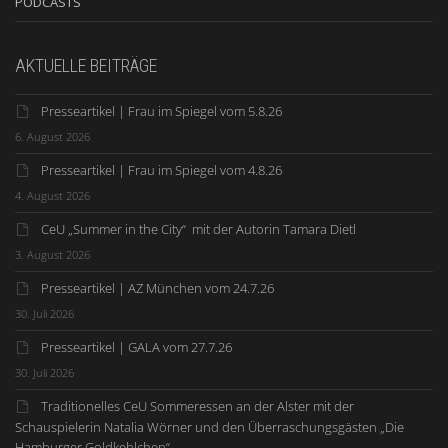
PODCASTS
AKTUELLE BEITRÄGE
Presseartikel | Frau im Spiegel vom 5.8.26
6. August 2026
Presseartikel | Frau im Spiegel vom 4.8.26
4. August 2026
CeU „Summer in the City“ mit der Autorin Tamara Dietl
3. August 2026
Presseartikel | AZ München vom 24.7.26
30. Juli 2026
Presseartikel | GALA vom 27.7.26
30. Juli 2026
Traditionelles CeU Sommeressen an der Alster mit der
Schauspielerin Natalia Wörner und den Überraschungsgästen „Die
Hamburger Goldkehlchen“