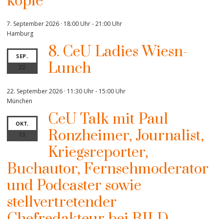
kopie
7. September 2026 · 18:00 Uhr
-
21:00 Uhr
Hamburg
8. CeU Ladies Wiesn-
SEP.
Lunch
22
22. September 2026 · 11:30 Uhr
-
15:00 Uhr
München
CeU Talk mit Paul
OKT.
Ronzheimer, Journalist,
13
Kriegsreporter,
Buchautor, Fernsehmoderator
und Podcaster sowie
stellvertretender
Chefredakteur bei BILD.