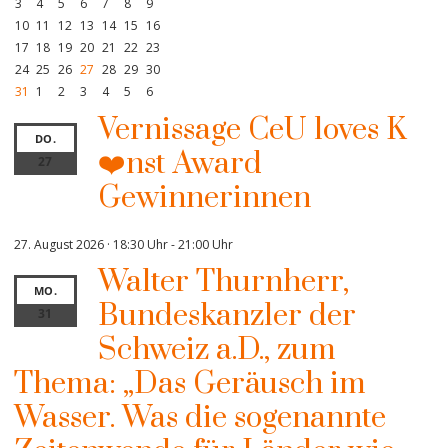
3
4
5
6
7
8
9
10
11
12
13
14
15
16
17
18
19
20
21
22
23
24
25
26
27
28
29
30
31
1
2
3
4
5
6
Vernissage CeU loves K
DO.
❤️nst Award
27
Gewinnerinnen
27. August 2026 · 18:30 Uhr
-
21:00 Uhr
Walter Thurnherr,
MO.
Bundeskanzler der
31
Schweiz a.D., zum
Thema: „Das Geräusch im
Wasser. Was die sogenannte