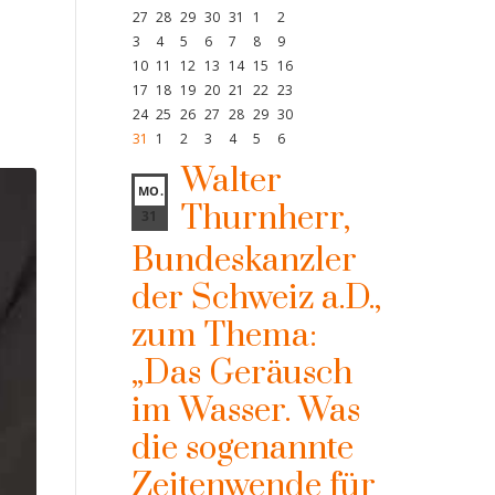
27
28
29
30
31
1
2
3
4
5
6
7
8
9
10
11
12
13
14
15
16
17
18
19
20
21
22
23
24
25
26
27
28
29
30
31
1
2
3
4
5
6
Walter
MO.
Thurnherr,
31
Bundeskanzler
der Schweiz a.D.,
zum Thema:
„Das Geräusch
im Wasser. Was
die sogenannte
Zeitenwende für