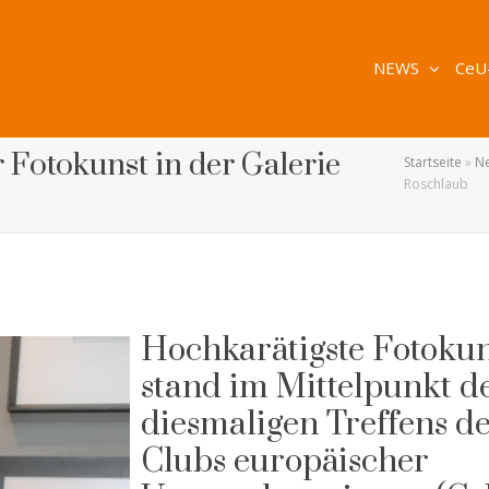
NEWS
CeU
r Fotokunst in der Galerie
Startseite
»
N
Roschlaub
Hochkarätigste Fotokun
stand im Mittelpunkt d
diesmaligen Treffens d
Clubs europäischer