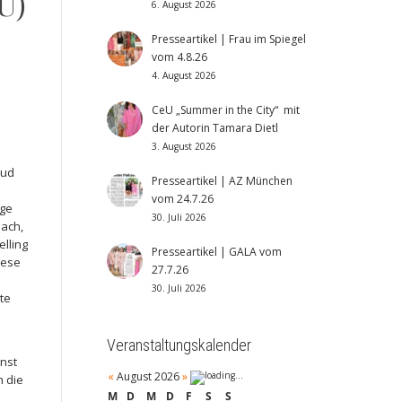
U)
6. August 2026
Presseartikel | Frau im Spiegel
vom 4.8.26
4. August 2026
CeU „Summer in the City“ mit
der Autorin Tamara Dietl
3. August 2026
lud
Presseartikel | AZ München
m
vom 24.7.26
ige
30. Juli 2026
lach,
elling
Presseartikel | GALA vom
iese
27.7.26
30. Juli 2026
te
Veranstaltungskalender
nst
«
August 2026
»
h die
M
D
M
D
F
S
S