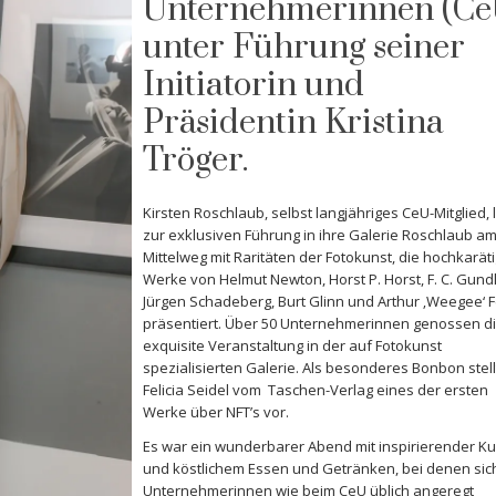
Unternehmerinnen (Ce
unter Führung seiner
Initiatorin und
Präsidentin Kristina
Tröger.
Kirsten Roschlaub, selbst langjähriges CeU-Mitglied, 
zur exklusiven Führung in ihre Galerie Roschlaub a
Mittelweg mit Raritäten der Fotokunst, die hochkarät
Werke von Helmut Newton, Horst P. Horst, F. C. Gund
Jürgen Schadeberg, Burt Glinn und Arthur ‚Weegee‘ F
präsentiert. Über 50 Unternehmerinnen genossen d
exquisite Veranstaltung in der auf Fotokunst
spezialisierten Galerie. Als besonderes Bonbon stell
Felicia Seidel vom Taschen-Verlag eines der ersten
Werke über NFT’s vor.
Es war ein wunderbarer Abend mit inspirierender Ku
und köstlichem Essen und Getränken, bei denen sic
Unternehmerinnen wie beim CeU üblich angeregt