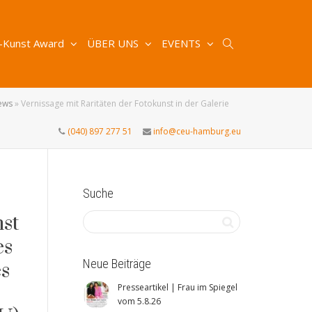
-Kunst Award
ÜBER UNS
EVENTS
ews
»
Vernissage mit Raritäten der Fotokunst in der Galerie
(040) 897 277 51
info@ceu-hamburg.eu
Suche
st
es
Neue Beiträge
es
Presseartikel | Frau im Spiegel
vom 5.8.26