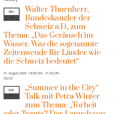
Walter Thurnherr,
MO.
Bundeskanzler der
31
Schweiz a.D., zum
Thema: „Das Geräusch im
Wasser. Was die sogenannte
Zeitenwende für Länder wie
die Schweiz bedeutet“
31. August 2026 · 18:00 Uhr
-
21:30 Uhr
Zürich
„Summer in the City“
SEP.
Talk mit Petra Winter
07
zum Thema: „Torheit
oder Traute? Der Launch von