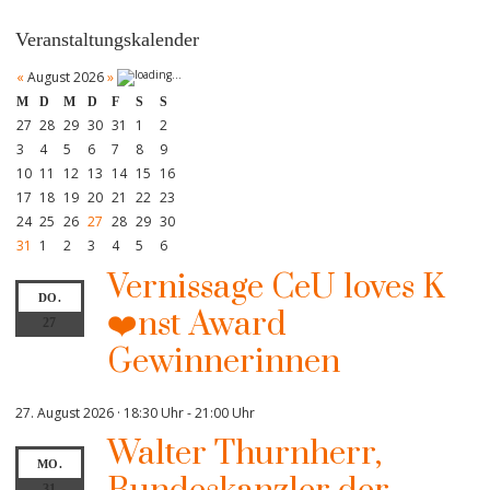
Veranstaltungskalender
«
August 2026
»
M
D
M
D
F
S
S
27
28
29
30
31
1
2
3
4
5
6
7
8
9
10
11
12
13
14
15
16
17
18
19
20
21
22
23
24
25
26
27
28
29
30
31
1
2
3
4
5
6
Vernissage CeU loves K
DO.
❤️nst Award
27
Gewinnerinnen
27. August 2026 · 18:30 Uhr
-
21:00 Uhr
Walter Thurnherr,
MO.
31