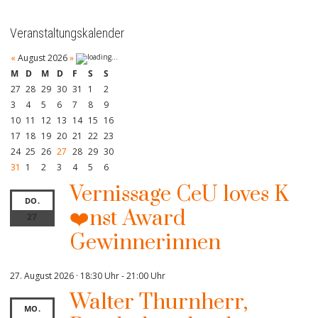
Veranstaltungskalender
«
August 2026
»
M
D
M
D
F
S
S
27
28
29
30
31
1
2
3
4
5
6
7
8
9
10
11
12
13
14
15
16
17
18
19
20
21
22
23
24
25
26
27
28
29
30
31
1
2
3
4
5
6
Vernissage CeU loves K
DO.
❤️nst Award
27
Gewinnerinnen
27. August 2026 · 18:30 Uhr
-
21:00 Uhr
Walter Thurnherr,
MO.