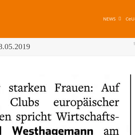
NEWS
CeU
18.05.2019