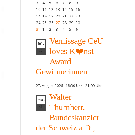
3
4
5
6
7
8
9
10
11
12
13
14
15
16
17
18
19
20
21
22
23
24
25
26
27
28
29
30
31
1
2
3
4
5
6
Vernissage CeU
DO.
loves K❤️nst
27
Award
Gewinnerinnen
27. August 2026 · 18:30 Uhr
-
21:00 Uhr
Walter
MO.
Thurnherr,
31
Bundeskanzler
der Schweiz a.D.,