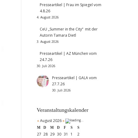
Presseartikel | Frau im Spiegel vom
4.8.26
4. August 2026
CeU „Summer in the City“ mit der
Autorin Tamara Dietl
3. August 2026
Presseartikel | AZ München vom
24.7.26
30. Juli 2026
Presseartikel | GALA vom
27.7.26
30. Juli 2026
Veranstaltungskalender
«
August 2026
»
M
D
M
D
F
S
S
27
28
29
30
31
1
2