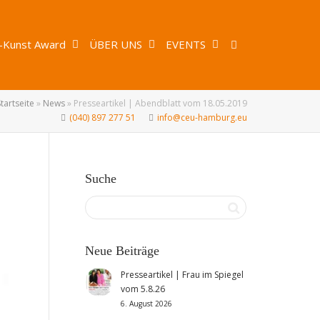
-Kunst Award
ÜBER UNS
EVENTS
Startseite
»
News
»
Presseartikel | Abendblatt vom 18.05.2019
(040) 897 277 51
info@ceu-hamburg.eu
Suche
Neue Beiträge
Presseartikel | Frau im Spiegel
vom 5.8.26
6. August 2026