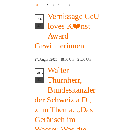
31
1
2
3
4
5
6
Vernissage CeU
DO.
loves K❤️nst
27
Award
Gewinnerinnen
27. August 2026 · 18:30 Uhr
-
21:00 Uhr
Walter
MO.
Thurnherr,
31
Bundeskanzler
der Schweiz a.D.,
zum Thema: „Das
Geräusch im
Wasser. Was die