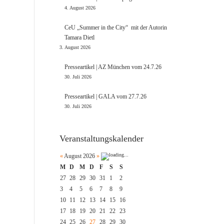
4. August 2026
CeU „Summer in the City“ mit der Autorin
Tamara Dietl
3. August 2026
Presseartikel | AZ München vom 24.7.26
30. Juli 2026
Presseartikel | GALA vom 27.7.26
30. Juli 2026
Veranstaltungskalender
«
August 2026
»
M
D
M
D
F
S
S
27
28
29
30
31
1
2
3
4
5
6
7
8
9
10
11
12
13
14
15
16
17
18
19
20
21
22
23
24
25
26
27
28
29
30