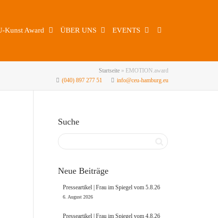
U-Kunst Award
ÜBER UNS
EVENTS
Startseite
»
EMOTION.award
(040) 897 277 51
info@ceu-hamburg.eu
Suche
Neue Beiträge
Presseartikel | Frau im Spiegel vom 5.8.26
6. August 2026
Presseartikel | Frau im Spiegel vom 4.8.26