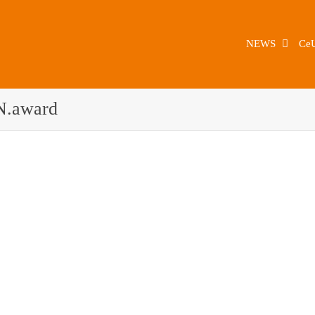
NEWS
Ce
N.award