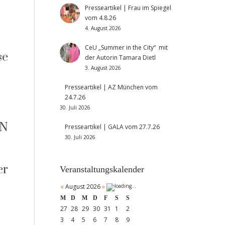
Presseartikel | Frau im Spiegel
vom 4.8.26
4. August 2026
CeU „Summer in the City“ mit
se
der Autorin Tamara Dietl
3. August 2026
Presseartikel | AZ München vom
24.7.26
30. Juli 2026
ON
Presseartikel | GALA vom 27.7.26
30. Juli 2026
er
Veranstaltungskalender
«
August 2026
»
M
D
M
D
F
S
S
27
28
29
30
31
1
2
3
4
5
6
7
8
9