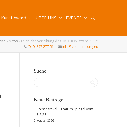
-Kunst Award
ÜBER UNS
EVENTS
eite
»
News
»
Feierliche Verleihung des EMOTION.award 2017!
(040) 897 277 51
info@ceu-hamburg.eu
Suche
n
Neue Beiträge
Presseartikel | Frau im Spiegel vom
5.8.26
n
6. August 2026