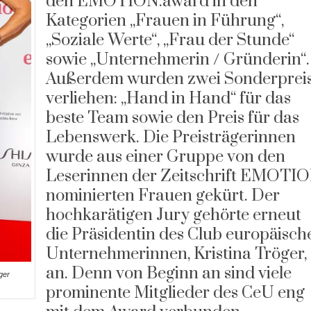
den EMOTION.award in den
Kategorien „Frauen in Führung“,
„Soziale Werte“, „Frau der Stunde“
sowie „Unternehmerin / Gründerin“.
Außerdem wurden zwei Sonderprei
verliehen: „Hand in Hand“ für das
beste Team sowie den Preis für das
Lebenswerk. Die Preisträgerinnen
wurde aus einer Gruppe von den
Leserinnen der Zeitschrift EMOTI
nominierten Frauen gekürt. Der
hochkarätigen Jury gehörte erneut
die Präsidentin des Club europäisch
Unternehmerinnen, Kristina Tröger,
an. Denn von Beginn an sind viele
ger
prominente Mitglieder des CeU eng