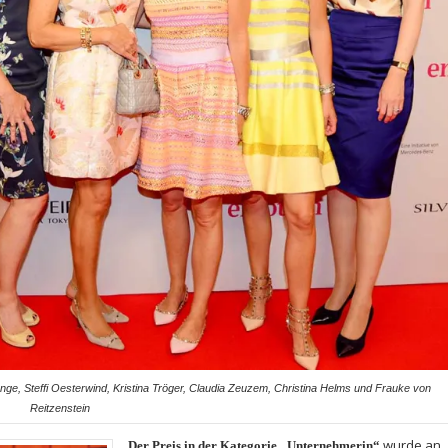
ange, Steffi Oesterwind, Kristina Tröger, Claudia Zeuzem, Christina Helms und Frauke von
Reitzenstein
wurde an
Der Preis in der Kategorie „Unternehmerin“