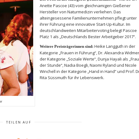
Anette Pascoe (43) vom gleichnamigen Gießener
Hersteller von Naturmedizin verliehen. Das
alteingesessene Familienunternehmen pflegt unter
ihrer Führung eine innovative Start-Up-Kultur. Im
deutschlandweiten Mitarbeitervoting belegt Pascoe
Platz 1 als „Deutschlands Bester Arbeitgeber 2017“.
Heike Langguth in der
Weitere Preisträgerinnen sind:
Kategorie „Frauen in Führung“, Dr. Alexandra Widmer
der Kategorie „Soziale Werte“, Dunja Hayali als „Frau
der Stunde“, Nadia Boegli, Naomi Ryland und Nicole
Winchell in der Kategorie „Hand in Hand“ und Prof. Dr
Rita Süssmuth für ihr Lebenswerk.
er
TEILEN AUF