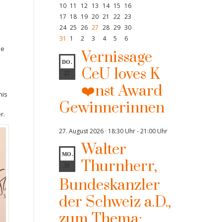
10
11
12
13
14
15
16
17
18
19
20
21
22
23
24
25
26
27
28
29
30
31
1
2
3
4
5
6
ie
Vernissage
DO.
CeU loves K
27
❤️nst Award
nis
Gewinnerinnen
r.
27. August 2026 · 18:30 Uhr
-
21:00 Uhr
Walter
MO.
Thurnherr,
31
Bundeskanzler
der Schweiz a.D.,
zum Thema: