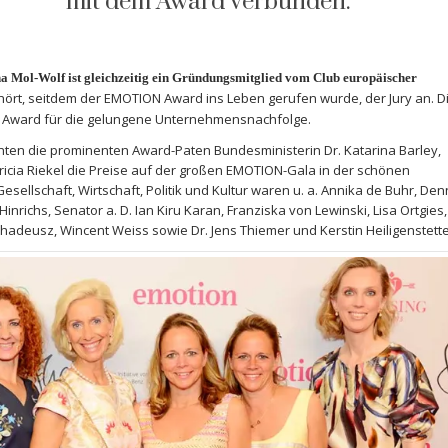
mit dem Award verbunden.
Mol-Wolf ist gleichzeitig ein Gründungsmitglied vom Club europäischer
ehört, seitdem der EMOTION Award ins Leben gerufen wurde, der Jury an. D
en Award für die gelungene Unternehmensnachfolge.
hten die prominenten Award-Paten Bundesministerin Dr. Katarina Barley,
ricia Riekel die Preise auf der großen EMOTION-Gala in der schönen
ellschaft, Wirtschaft, Politik und Kultur waren u. a. Annika de Buhr, Den
nrichs, Senator a. D. Ian Kiru Karan, Franziska von Lewinski, Lisa Ortgies,
 Thadeusz, Wincent Weiss sowie Dr. Jens Thiemer und Kerstin Heiligenstette