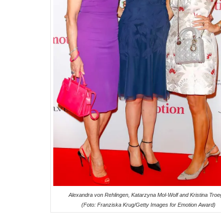
Alexandra von Rehlingen, Katarzyna Mol-Wolf and Kristina Troe
(Foto: Franziska Krug/Getty Images for Emotion Award)