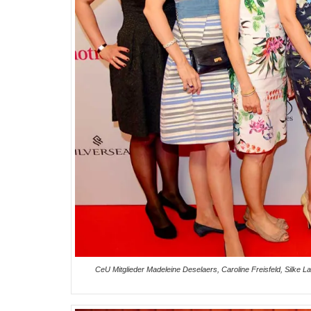
CeU Mitglieder Madeleine Deselaers, Caroline Freisfeld, Silke L