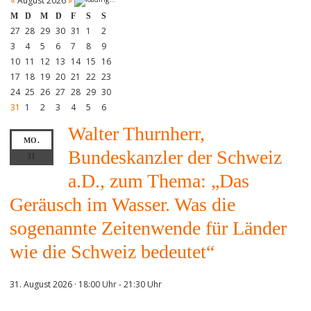
«
August 2026
»
M
D
M
D
F
S
S
27
28
29
30
31
1
2
3
4
5
6
7
8
9
10
11
12
13
14
15
16
17
18
19
20
21
22
23
24
25
26
27
28
29
30
31
1
2
3
4
5
6
Walter Thurnherr,
MO.
Bundeskanzler der Schweiz
31
a.D., zum Thema: „Das
Geräusch im Wasser. Was die
sogenannte Zeitenwende für Länder
wie die Schweiz bedeutet“
31. August 2026 · 18:00 Uhr
-
21:30 Uhr