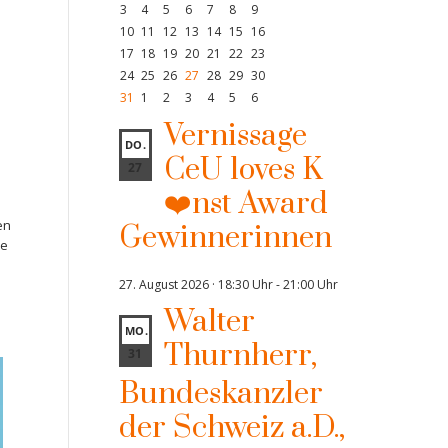
3
4
5
6
7
8
9
10
11
12
13
14
15
16
17
18
19
20
21
22
23
24
25
26
27
28
29
30
31
1
2
3
4
5
6
Vernissage
DO.
CeU loves K
27
❤️nst Award
en
Gewinnerinnen
ie
27. August 2026 · 18:30 Uhr
-
21:00 Uhr
Walter
MO.
Thurnherr,
31
Bundeskanzler
der Schweiz a.D.,