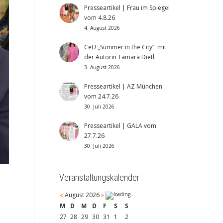
Presseartikel | Frau im Spiegel
vom 4.8.26
4. August 2026
CeU „Summer in the City“ mit
der Autorin Tamara Dietl
3. August 2026
Presseartikel | AZ München
vom 24.7.26
30. Juli 2026
Presseartikel | GALA vom
27.7.26
30. Juli 2026
Veranstaltungskalender
«
August 2026
»
M
D
M
D
F
S
S
27
28
29
30
31
1
2