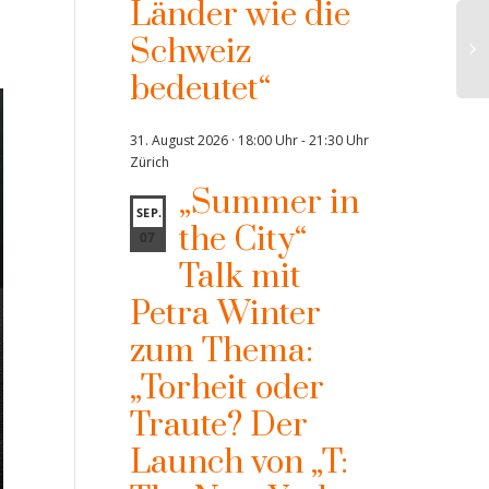
Länder wie die
Schweiz
bedeutet“
1. 
31. August 2026 · 18:00 Uhr
-
21:30 Uhr
Wir
Zürich
in 
„Summer in
SEP.
the City“
07
Talk mit
Petra Winter
zum Thema:
„Torheit oder
Traute? Der
Launch von „T: