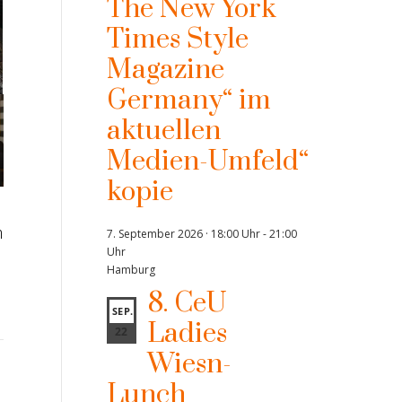
The New York
Times Style
Magazine
Germany“ im
aktuellen
Medien-Umfeld“
kopie
Carsten Maschmeyer,
Presseartikel | WELT AM
Pr
n
Finanzunternehmer,
SONNTAG vom 2.12.23
vo
7. September 2026 · 18:00 Uhr
-
21:00
Uhr
Investor, Autor,
Hamburg
Gründercoach und
8. CeU
bekannter Juror aus der
SEP.
Ladies
„Höhle der Löwen“ beim
22
Wiesn-
CeU-One-on-one zum
Thema „Welcher Weg
Lunch