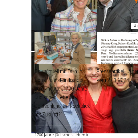
Ä
CeU Virtuell mit Dr. h. c.
Presseartikel | Abe
Sonja Lahnstein-Kandel
vom 27.1.2024
zum Thema: „1700 Jahre
Jüdisches Leben in
Deutschland: Ein Rückblick
mit Zukunft?“
1700 Jahre Jüdisches Leben in