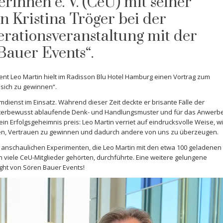
innen e. V. (CeU) mit seiner
in Kristina Tröger bei der
erationsveranstaltung mit der
Bauer Events“.
nt Leo Martin hielt im Radisson Blu Hotel Hamburg einen Vortrag zum
 sich zu gewinnen“.
dienst im Einsatz. Während dieser Zeit deckte er brisante Fälle der
r unterbewusst ablaufende Denk- und Handlungsmuster und für das Anwerb
ein Erfolgsgeheimnis preis: Leo Martin verriet auf eindrucksvolle Weise, w
hmen, Vertrauen zu gewinnen und dadurch andere von uns zu überzeugen.
anschaulichen Experimenten, die Leo Martin mit den etwa 100 geladenen
h viele CeU-Mitglieder gehörten, durchführte. Eine weitere gelungene
ght von Sören Bauer Events!