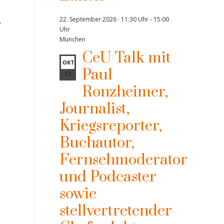
führt einen Unternehmer in
eine erfolgreiche Zukunft“.
22. September 2026 · 11:30 Uhr
-
15:00
,
Uhr
München
Auf Einladung von
CeU Talk mit
Präsidentin und Initiatorin
OKT.
Paul
des Club europäischer
13
Unternehmerinnen e.V. (CeU),
Ronzheimer,
Kristina Tröger, kam Carsten
Maschmeyer,
Journalist,
Finanzunternehmer,
Investor,...
Kriegsreporter,
Buchautor,
Fernsehmoderator
und Podcaster
sowie
stellvertretender