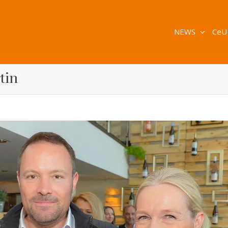
NEWS
CeU
tin