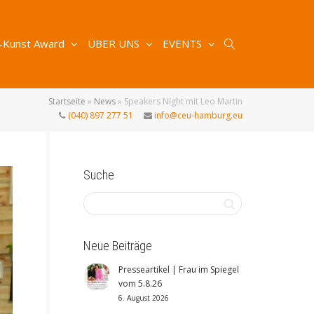
-Kunst Award
ÜBER UNS
EVENTS
Startseite
»
News
»
Speakers Night mit Leo Martin
(040) 897 277 51
info@ceu-hamburg.eu
Suche
Neue Beiträge
Presseartikel | Frau im Spiegel
vom 5.8.26
6. August 2026