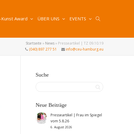
-Kunst Award
ÜBER UNS
EVENTS
Startseite
»
News
»
Presseartikel | TZ 09.10.19
(040) 897 277 51
info@ceu-hamburg.eu
Suche
Neue Beiträge
Presseartikel | Frau im Spiegel
vom 5.8.26
6. August 2026