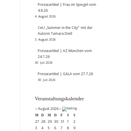
Presseartikel | Frau im Spiegel vom
4.8.26
4. August 2026
CeU „Summer in the City“ mit der
Autorin Tamara Dietl
3. August 2026
Presseartikel | AZ München vom
24.7.26
30. Juli 2026
Presseartikel | GALA vom 27.7.26
30. Juli 2026
Veranstaltungskalender
«
August 2026
»
M
D
M
D
F
S
S
27
28
29
30
31
1
2
3
4
5
6
7
8
9