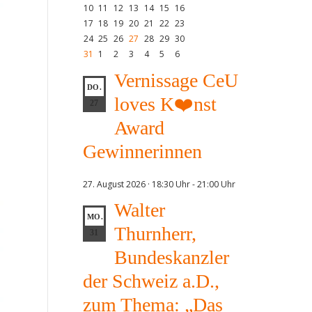
10
11
12
13
14
15
16
17
18
19
20
21
22
23
24
25
26
27
28
29
30
31
1
2
3
4
5
6
Vernissage CeU
DO.
loves K❤️nst
27
Award
Gewinnerinnen
27. August 2026 · 18:30 Uhr
-
21:00 Uhr
Walter
MO.
Thurnherr,
31
Bundeskanzler
der Schweiz a.D.,
zum Thema: „Das