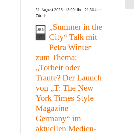
31. August 2026 · 18:00 Uhr
-
21:30 Uhr
Vor
Zürich
Nic
Rec
„Summer in the
Wir
SEP.
City“ Talk mit
un
07
Be
Petra Winter
„Zi
Mü
zum Thema:
„Torheit oder
Traute? Der Launch
von „T: The New
York Times Style
Magazine
Germany“ im
aktuellen Medien-