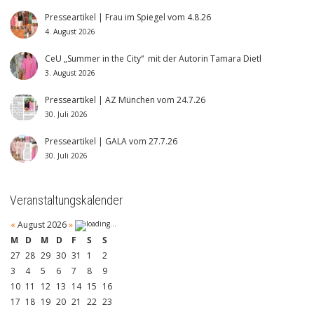
Presseartikel | Frau im Spiegel vom 4.8.26
4. August 2026
CeU „Summer in the City“ mit der Autorin Tamara Dietl
3. August 2026
Presseartikel | AZ München vom 24.7.26
30. Juli 2026
Presseartikel | GALA vom 27.7.26
30. Juli 2026
Veranstaltungskalender
«
August 2026
»
M
D
M
D
F
S
S
27
28
29
30
31
1
2
3
4
5
6
7
8
9
10
11
12
13
14
15
16
17
18
19
20
21
22
23