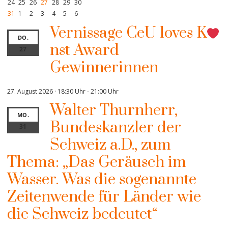
24
25
26
27
28
29
30
31
1
2
3
4
5
6
Vernissage CeU loves K
DO.
nst Award
27
Gewinnerinnen
27. August 2026 · 18:30 Uhr
-
21:00 Uhr
Walter Thurnherr,
MO.
Bundeskanzler der
31
Schweiz a.D., zum
Thema: „Das Geräusch im
Wasser. Was die sogenannte
Zeitenwende für Länder wie
die Schweiz bedeutet“