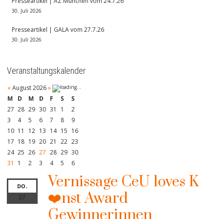
Presseartikel | AZ München vom 24.7.26
30. Juli 2026
Presseartikel | GALA vom 27.7.26
30. Juli 2026
Veranstaltungskalender
«
August 2026
»
M
D
M
D
F
S
S
27
28
29
30
31
1
2
3
4
5
6
7
8
9
10
11
12
13
14
15
16
17
18
19
20
21
22
23
24
25
26
27
28
29
30
31
1
2
3
4
5
6
Vernissage CeU loves K
DO.
❤️nst Award
27
Gewinnerinnen