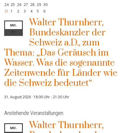
24
25
26
27
28
29
30
31
1
2
3
4
5
6
Walter Thurnherr,
MO.
Bundeskanzler der
31
Schweiz a.D., zum
Thema: „Das Geräusch im
Wasser. Was die sogenannte
Zeitenwende für Länder wie
die Schweiz bedeutet“
31. August 2026 · 18:00 Uhr
-
21:30 Uhr
Anstehende Veranstaltungen
Walter Thurnherr,
MO.