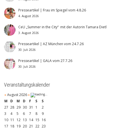
Presseartikel | Frau im Spiegel vom 4.8.26
4. August 2026
CeU „Summer in the City“ mit der Autorin Tamara Dietl
3. August 2026
Presseartikel | AZ München vom 24.7.26
30. Juli 2026
Presseartikel | GALA vom 27.7.26
30. Juli 2026
Veranstaltungskalender
«
August 2026
»
M
D
M
D
F
S
S
27
28
29
30
31
1
2
3
4
5
6
7
8
9
10
11
12
13
14
15
16
17
18
19
20
21
22
23