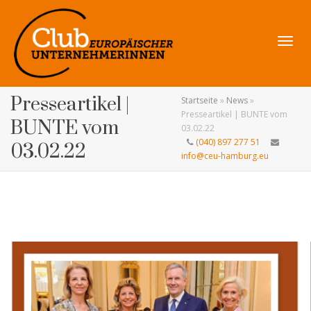
Navig
Presseartikel |
Startseite
»
News
»
Presseartikel | BUNTE vom
BUNTE vom
03.02.22
(040) 897 277 51
03.02.22
info@ceu-hamburg.eu
umsch