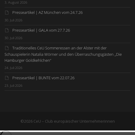
3. August 2026
Presseartikel | AZ München vom 24.7.26
30. Juli 2026
Presseartikel | GALA vom 27.7.26
30. Juli 2026
Traditionelles CeU Sommeressen an der Alster mit der
Schauspielerin Natalia Wörner und den Überraschungsgästen „Die
Hamburger Goldkehlchen“
24. Juli 2026
Presseartikel | BUNTE vom 22.07.26
23. Juli 2026
©2026 CeU – Club europäischer Unternehmerinnen