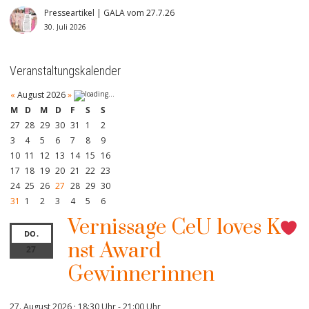
Presseartikel | GALA vom 27.7.26
30. Juli 2026
Veranstaltungskalender
«
August 2026
»
M
D
M
D
F
S
S
27
28
29
30
31
1
2
3
4
5
6
7
8
9
10
11
12
13
14
15
16
17
18
19
20
21
22
23
24
25
26
27
28
29
30
31
1
2
3
4
5
6
Vernissage CeU loves K
DO.
nst Award
27
Gewinnerinnen
27. August 2026 · 18:30 Uhr
-
21:00 Uhr