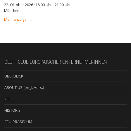
22. Oktober 2026 · 18:00 Uhr
-
21:30 Uhr
München
Mehr anzeigen …
CEU – CLUB EUROPÄISCHER UNTERNEHMERINNEN
ÜBERBLICK
ABOUT US (engl. Vers.)
ZIELE
HISTORIE
CEU-PRÄSIDIUM