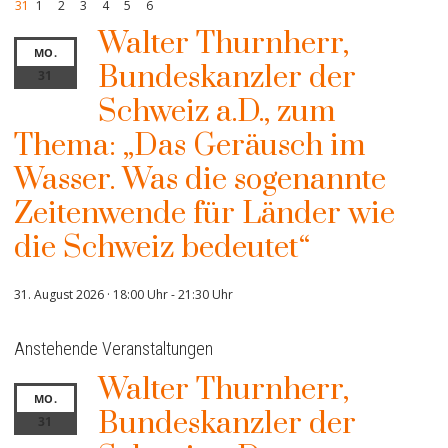
31
1
2
3
4
5
6
Walter Thurnherr,
MO.
Bundeskanzler der
31
Schweiz a.D., zum
Thema: „Das Geräusch im
Wasser. Was die sogenannte
Zeitenwende für Länder wie
die Schweiz bedeutet“
31. August 2026 · 18:00 Uhr
-
21:30 Uhr
Anstehende Veranstaltungen
Walter Thurnherr,
MO.
Bundeskanzler der
31