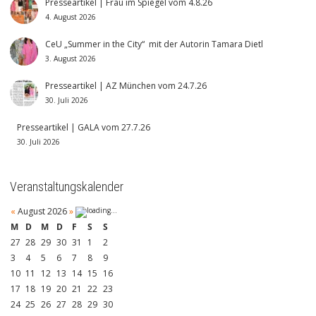
Presseartikel | Frau im Spiegel vom 4.8.26
4. August 2026
CeU „Summer in the City“ mit der Autorin Tamara Dietl
3. August 2026
Presseartikel | AZ München vom 24.7.26
30. Juli 2026
Presseartikel | GALA vom 27.7.26
30. Juli 2026
Veranstaltungskalender
«
August 2026
»
M
D
M
D
F
S
S
27
28
29
30
31
1
2
3
4
5
6
7
8
9
10
11
12
13
14
15
16
17
18
19
20
21
22
23
24
25
26
27
28
29
30