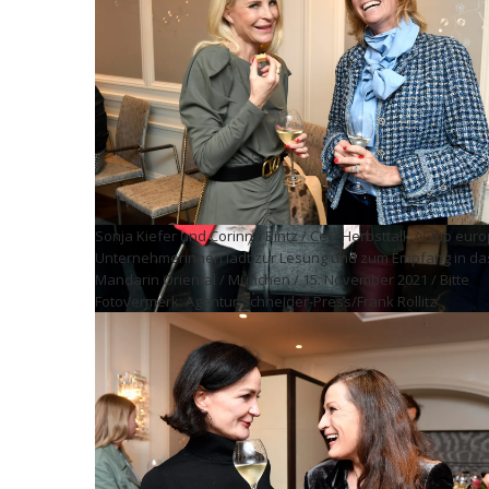
Paola Wentzler und Annika Sundermann mit Kristina Tröger
(Präsidentin Club europäischer Unternehmerinnen) / CeU-
Herbsttalk / Club europäischer Unternehmerinnen lädt zur
Lesung und zum Empfang in das Hotel Mandarin Oriental /
München / 15. November 2021 / Bitte Fotovermerk: Agentur
Schneider-Press/Frank Rollitz
Sonja Kiefer und Corinna Bintz / CeU-Herbsttalk / Club eur
Unternehmerinnen lädt zur Lesung und zum Empfang in da
Mandarin Oriental / München / 15. November 2021 / Bitte
Fotovermerk: Agentur Schneider-Press/Frank Rollitz