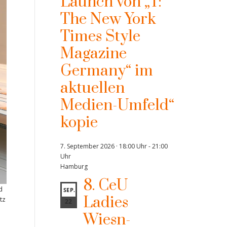
Launch von „T:
The New York
Times Style
Magazine
Germany“ im
aktuellen
Medien-Umfeld“
kopie
7. September 2026 · 18:00 Uhr
-
21:00
Uhr
Hamburg
8. CeU
d
SEP.
Ladies
tz
22
Wiesn-