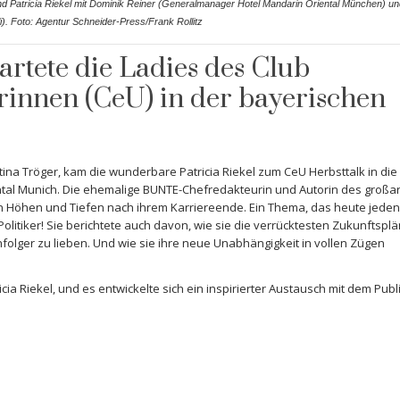
nd Patricia Riekel mit Dominik Reiner (Generalmanager Hotel Mandarin Oriental München) u
i). Foto: Agentur Schneider-Press/Frank Rollitz
artete die Ladies des Club
innen (CeU) in der bayerischen
stina Tröger, kam die wunderbare Patricia Riekel zum CeU Herbsttalk in die
al Munich. Die ehemalige BUNTE-Chefredakteurin und Autorin des großar
on Höhen und Tiefen nach ihrem Karriereende. Ein Thema, das heute jeden
litiker! Sie berichtete auch davon, wie sie die verrücktesten Zukunftspla
achfolger zu lieben. Und wie sie ihre neue Unabhängigkeit in vollen Zügen
a Riekel, und es entwickelte sich ein inspirierter Austausch mit dem Publ