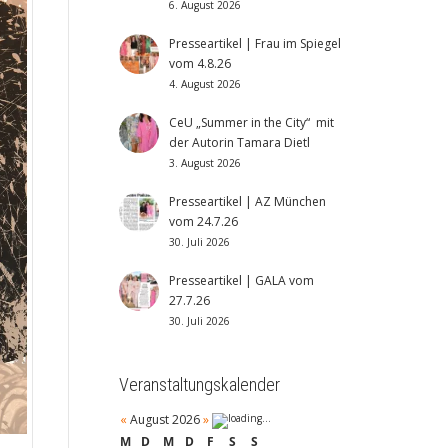
6. August 2026
Presseartikel | Frau im Spiegel
vom 4.8.26
4. August 2026
CeU „Summer in the City“ mit
der Autorin Tamara Dietl
3. August 2026
Presseartikel | AZ München
vom 24.7.26
30. Juli 2026
Presseartikel | GALA vom
27.7.26
30. Juli 2026
Veranstaltungskalender
«
August 2026
»
M
D
M
D
F
S
S