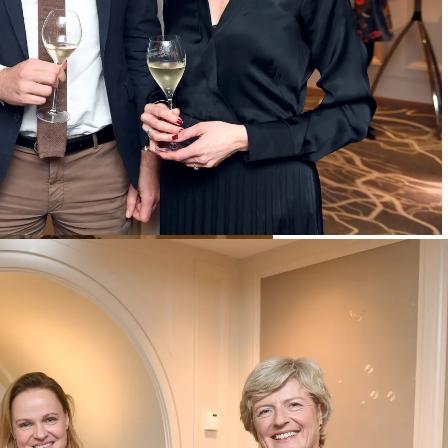
ger Hotel Mandarin Oriental München) / CeU-Herbsttalk / Club
mpfang in das Hotel Mandarin Oriental / München / 15. November 2021 /