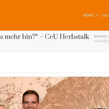
NEWS
CeU
ts mehr bin?“ – CeU Herbstalk
Startseite
Herbstalk m