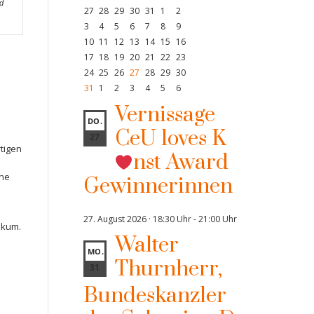
nd
27
28
29
30
31
1
2
3
4
5
6
7
8
9
10
11
12
13
14
15
16
17
18
19
20
21
22
23
24
25
26
27
28
29
30
31
1
2
3
4
5
6
Vernissage
DO.
CeU loves K
27
tigen
nst Award
̈ne
Gewinnerinnen
27. August 2026 · 18:30 Uhr
-
21:00 Uhr
ikum.
Walter
MO.
Thurnherr,
31
Bundeskanzler