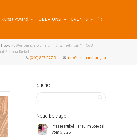
-Kunst Award
ÜBER UNS
EVENTS
»
News
»
„Wer bin ich, wenn ich nichts mehr bin?“ – CeU
it Patricia Riekel
(040) 897 277 51
info@ceu-hamburg.eu
Suche
Neue Beiträge
Presseartikel | Frau im Spiegel
vom 5.8.26