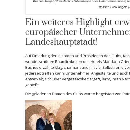
Kristina Tröger (Präsidentin Club europäischer Unternehmerinnen) u
dessen Frau Angela (l
Ein weiteres Highlight erw
europäischer Unternehmer
Landeshauptstadt!
Auf Einladung der Initiatorin und Präsidentin des Clubs, Kri
wunderschönen Räumlichkeiten des Hotels Mandarin Orient
Buches erzählte klug, charmant und mit viel Selbstironie v
jederzeit treffen kann: Unternehmer, Angestellte und auch Po
entwickelt, sich über Vergesslichkeit ärgert, lernt, ihren N
genießt.
Die geladenen Damen des Clubs waren begeistert von Patrici