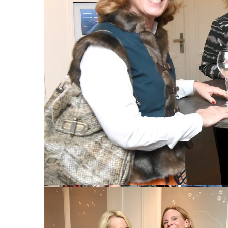
Kristina Tröger (Präsidentin Club europäischer
Unternehmerinnen) und Katrin Sachse / CeU-Herbsttalk / C
europäischer Unternehmerinnen lädt zur Lesung und zum
Empfang in das Hotel Mandarin Oriental / München / 15.
Brigitte Walz, Oriana Adkonis-Fernandes, Eleana Hegerich /
November 2021 / Bitte Fotovermerk: Agentur Schneider-
Unternehmerinnen lädt zur Lesung und zum Empfang in das 
Press/Frank Rollitz
November 2021 / Bitte Fotovermerk: Agentur Schneider-Pres
Birgit von Lotzbeck, Isabella Ladines und Bettina Burbach 
zum Empfang in das Hotel Mandarin Oriental / München / 15