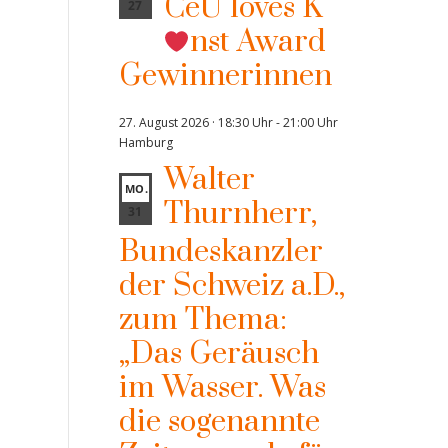
CeU loves K
27
nst Award
Gewinnerinnen
27. August 2026 · 18:30 Uhr
-
21:00 Uhr
Hamburg
Walter
MO.
Thurnherr,
31
Bundeskanzler
der Schweiz a.D.,
zum Thema:
„Das Geräusch
im Wasser. Was
die sogenannte