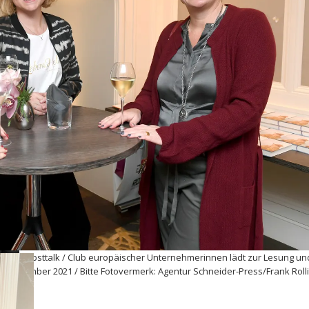
lub
 CeU-Herbsttalk / Club europäischer
Hotel Mandarin Oriental / München / 15.
s/Frank Rollitz
/ CeU-Herbsttalk / Club europäischer Unternehmerinnen lädt zur Lesung un
. November 2021 / Bitte Fotovermerk: Agentur Schneider-Press/Frank Rolli