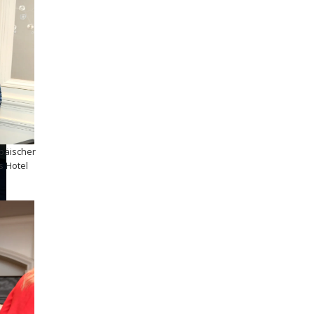
opäischer
s Hotel