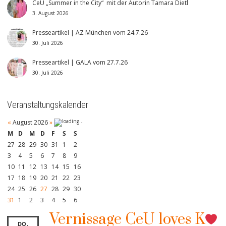
CeU „Summer in the City“ mit der Autorin Tamara Dietl
3. August 2026
Presseartikel | AZ München vom 24.7.26
30. Juli 2026
Presseartikel | GALA vom 27.7.26
30. Juli 2026
Veranstaltungskalender
«
August 2026
»
M
D
M
D
F
S
S
27
28
29
30
31
1
2
3
4
5
6
7
8
9
10
11
12
13
14
15
16
17
18
19
20
21
22
23
24
25
26
27
28
29
30
31
1
2
3
4
5
6
Vernissage CeU loves K
DO.