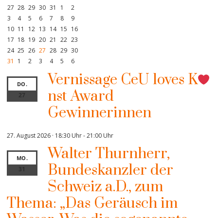
27
28
29
30
31
1
2
3
4
5
6
7
8
9
10
11
12
13
14
15
16
17
18
19
20
21
22
23
24
25
26
27
28
29
30
31
1
2
3
4
5
6
Vernissage CeU loves K
DO.
nst Award
27
Gewinnerinnen
27. August 2026 · 18:30 Uhr
-
21:00 Uhr
Walter Thurnherr,
MO.
Bundeskanzler der
31
Schweiz a.D., zum
Thema: „Das Geräusch im