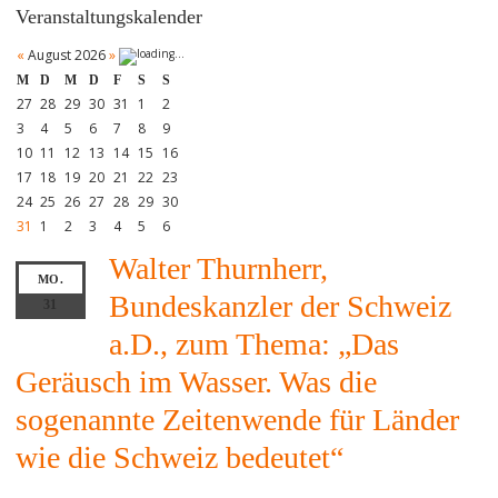
Veranstaltungskalender
«
August 2026
»
M
D
M
D
F
S
S
27
28
29
30
31
1
2
3
4
5
6
7
8
9
10
11
12
13
14
15
16
17
18
19
20
21
22
23
24
25
26
27
28
29
30
31
1
2
3
4
5
6
Walter Thurnherr,
MO.
Bundeskanzler der Schweiz
31
a.D., zum Thema: „Das
Geräusch im Wasser. Was die
sogenannte Zeitenwende für Länder
wie die Schweiz bedeutet“