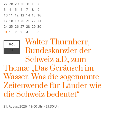
27
28
29
30
31
1
2
3
4
5
6
7
8
9
10
11
12
13
14
15
16
17
18
19
20
21
22
23
24
25
26
27
28
29
30
31
1
2
3
4
5
6
Walter Thurnherr,
MO.
Bundeskanzler der
31
Schweiz a.D., zum
Thema: „Das Geräusch im
Wasser. Was die sogenannte
Zeitenwende für Länder wie
die Schweiz bedeutet“
31. August 2026 · 18:00 Uhr
-
21:30 Uhr