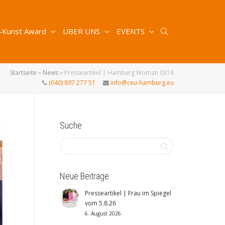
-Kunst Award
ÜBER UNS
EVENTS
Startseite
»
News
»
Presseartikel | Hamburg Woman 0318
(040) 897 277 51
info@ceu-hamburg.eu
Suche
Neue Beiträge
Presseartikel | Frau im Spiegel
vom 5.8.26
6. August 2026