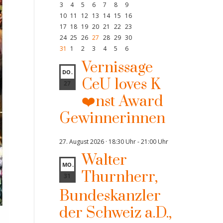
3
4
5
6
7
8
9
10
11
12
13
14
15
16
17
18
19
20
21
22
23
24
25
26
27
28
29
30
31
1
2
3
4
5
6
Vernissage
DO.
CeU loves K
27
❤️nst Award
Gewinnerinnen
27. August 2026 · 18:30 Uhr
-
21:00 Uhr
Walter
MO.
Thurnherr,
31
Bundeskanzler
der Schweiz a.D.,