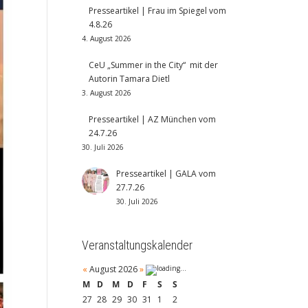
Presseartikel | Frau im Spiegel vom
4.8.26
4. August 2026
CeU „Summer in the City“ mit der
Autorin Tamara Dietl
3. August 2026
Presseartikel | AZ München vom
24.7.26
30. Juli 2026
Presseartikel | GALA vom
27.7.26
30. Juli 2026
Veranstaltungskalender
«
August 2026
»
M
D
M
D
F
S
S
27
28
29
30
31
1
2