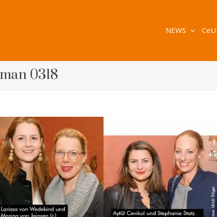
NEWS
CeU
oman 0318