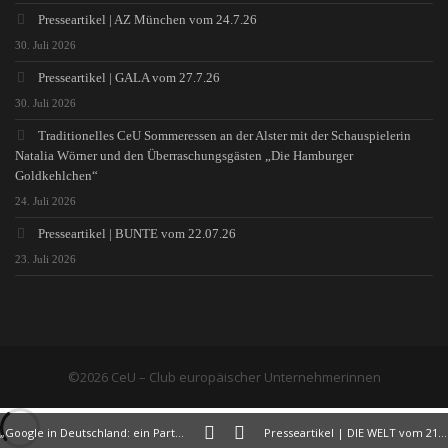
Presseartikel | AZ München vom 24.7.26
30. Juli 2026
Presseartikel | GALA vom 27.7.26
30. Juli 2026
Traditionelles CeU Sommeressen an der Alster mit der Schauspielerin
Natalia Wörner und den Überraschungsgästen „Die Hamburger
Goldkehlchen“
24. Juli 2026
Presseartikel | BUNTE vom 22.07.26
23. Juli 2026
©2026 CeU – Club europäischer Unternehmerinnen
„Google in Deutschland: ein Partner für die Digitalisierung“
Presseartikel | DIE WELT vom 21.02.19