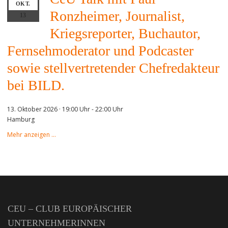
OKT.
Ronzheimer, Journalist,
13
Kriegsreporter, Buchautor,
Fernsehmoderator und Podcaster
sowie stellvertretender Chefredakteur
bei BILD.
13. Oktober 2026 · 19:00 Uhr
-
22:00 Uhr
Hamburg
Mehr anzeigen …
CEU – CLUB EUROPÄISCHER
UNTERNEHMERINNEN