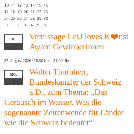
10
11
12
13
14
15
16
17
18
19
20
21
22
23
24
25
26
27
28
29
30
31
1
2
3
4
5
6
Vernissage CeU loves K❤️nst
DO.
Award Gewinnerinnen
27
27. August 2026 · 18:30 Uhr
-
21:00 Uhr
Walter Thurnherr,
MO.
Bundeskanzler der Schweiz
31
a.D., zum Thema: „Das
Geräusch im Wasser. Was die
sogenannte Zeitenwende für Länder
wie die Schweiz bedeutet“