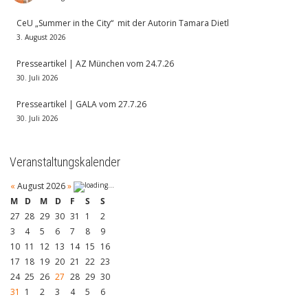
CeU „Summer in the City“ mit der Autorin Tamara Dietl
3. August 2026
Presseartikel | AZ München vom 24.7.26
30. Juli 2026
Presseartikel | GALA vom 27.7.26
30. Juli 2026
Veranstaltungskalender
«
August 2026
»
M
D
M
D
F
S
S
27
28
29
30
31
1
2
3
4
5
6
7
8
9
10
11
12
13
14
15
16
17
18
19
20
21
22
23
24
25
26
27
28
29
30
31
1
2
3
4
5
6