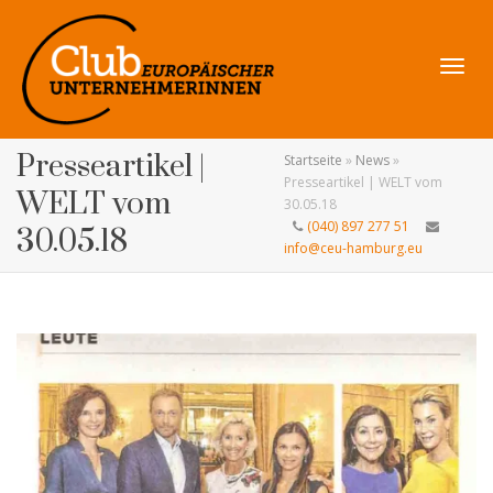
Navig
Presseartikel |
Startseite
»
News
»
Presseartikel | WELT vom
WELT vom
30.05.18
(040) 897 277 51
30.05.18
info@ceu-hamburg.eu
umsch