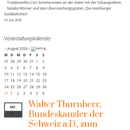
Traditionelles CeU Sommeressen an der Alster mit der Schauspielerin
Natalia Wörner und den Überraschungsgästen „Die Hamburger
Goldkehlchen“
24. Juli 2026
Veranstaltungskalender
«
August 2026
»
M
D
M
D
F
S
S
27
28
29
30
31
1
2
3
4
5
6
7
8
9
10
11
12
13
14
15
16
17
18
19
20
21
22
23
24
25
26
27
28
29
30
31
1
2
3
4
5
6
Walter Thurnherr,
MO.
Bundeskanzler der
31
Schweiz a.D., zum