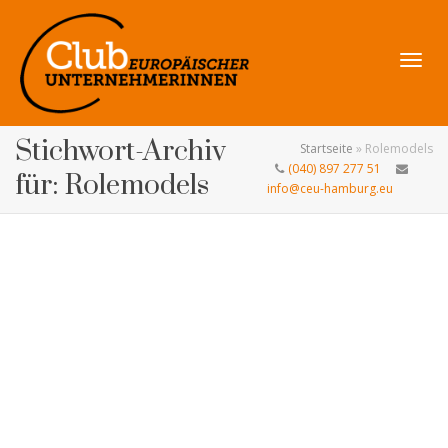
Navig
Stichwort-Archiv
Startseite
»
Rolemodels
(040) 897 277 51
für: Rolemodels
info@ceu-hamburg.eu
umsch