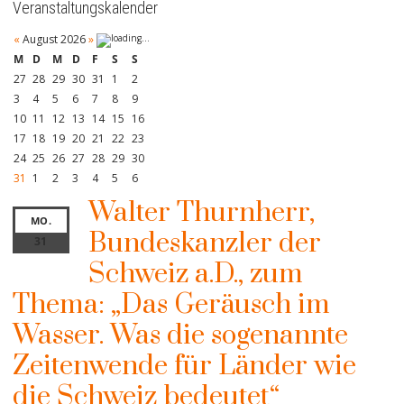
Veranstaltungskalender
«
August 2026
»
M
D
M
D
F
S
S
27
28
29
30
31
1
2
3
4
5
6
7
8
9
10
11
12
13
14
15
16
17
18
19
20
21
22
23
24
25
26
27
28
29
30
31
1
2
3
4
5
6
Walter Thurnherr,
MO.
Bundeskanzler der
31
Schweiz a.D., zum
Thema: „Das Geräusch im
Wasser. Was die sogenannte
Zeitenwende für Länder wie
die Schweiz bedeutet“