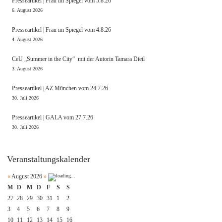
Presseartikel | Frau im Spiegel vom 5.8.26
6. August 2026
Presseartikel | Frau im Spiegel vom 4.8.26
4. August 2026
CeU „Summer in the City“ mit der Autorin Tamara Dietl
3. August 2026
Presseartikel | AZ München vom 24.7.26
30. Juli 2026
Presseartikel | GALA vom 27.7.26
30. Juli 2026
Veranstaltungskalender
«
August 2026
»
M
D
M
D
F
S
S
27
28
29
30
31
1
2
3
4
5
6
7
8
9
10
11
12
13
14
15
16