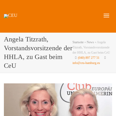
Naviga
Angela Titzrath,
Startseite
»
News
»
Angela
Vorstandsvorsitzende der
Titzrath, Vorstandsvorsitzende
der HHLA, zu Gast beim CeU
HHLA, zu Gast beim
(040) 897 277 51
umscha
info@ceu-hamburg.eu
CeU