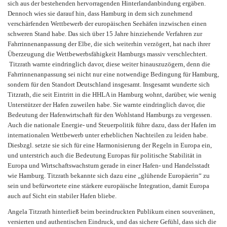
sich aus der bestehenden hervorragenden Hinterlandanbindung ergäben.
Dennoch wies sie darauf hin, dass Hamburg in dem sich zunehmend
verschärfenden Wettbewerb der europäischen Seehäfen inzwischen einen
schweren Stand habe. Das sich über 15 Jahre hinziehende Verfahren zur
Fahrrinnenanpassung der Elbe, die sich weiterhin verzögert, hat nach ihrer
Überzeugung die Wettbewerbsfähigkeit Hamburgs massiv verschlechtert.
Titzrath warnte eindringlich davor, diese weiter hinauszuzögern, denn die
Fahrrinnenanpassung sei nicht nur eine notwendige Bedingung für Hamburg,
sondern für den Standort Deutschland insgesamt. Insgesamt wunderte sich
Titzrath, die seit Eintritt in die HHLA in Hamburg wohnt, darüber, wie wenig
Unterstützer der Hafen zuweilen habe. Sie warnte eindringlich davor, die
Bedeutung der Hafenwirtschaft für den Wohlstand Hamburgs zu vergessen.
Auch die nationale Energie- und Steuerpolitik führe dazu, dass der Hafen im
internationalen Wettbewerb unter erheblichen Nachteilen zu leiden habe.
Diesbzgl. setzte sie sich für eine Harmonisierung der Regeln in Europa ein,
und unterstrich auch die Bedeutung Europas für politische Stabilität in
Europa und Wirtschaftswachstum gerade in einer Hafen- und Handelsstadt
wie Hamburg. Titzrath bekannte sich dazu eine „glühende Europäerin“ zu
sein und befürwortete eine stärkere europäische Integration, damit Europa
auch auf Sicht ein stabiler Hafen bliebe.
Angela Titzrath hinterließ beim beeindruckten Publikum einen souveränen,
versierten und authentischen Eindruck, und das sichere Gefühl, dass sich die