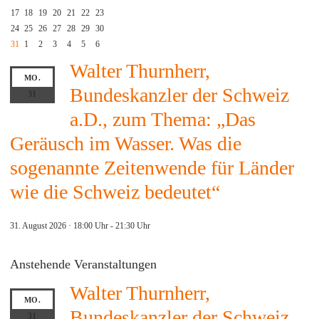
17
18
19
20
21
22
23
24
25
26
27
28
29
30
31
1
2
3
4
5
6
Walter Thurnherr,
MO.
Bundeskanzler der Schweiz
31
a.D., zum Thema: „Das
Geräusch im Wasser. Was die
sogenannte Zeitenwende für Länder
wie die Schweiz bedeutet“
31. August 2026 · 18:00 Uhr
-
21:30 Uhr
Anstehende Veranstaltungen
Walter Thurnherr,
MO.
Bundeskanzler der Schweiz
31