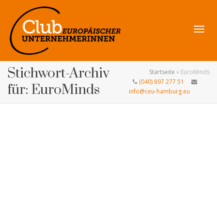
Navig
Stichwort-Archiv
Startseite
»
EuroMinds
(040) 897 277 51
für: EuroMinds
info@ceu-hamburg.eu
umsch