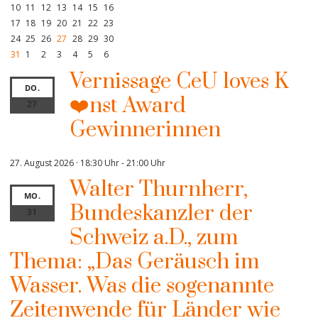
10
11
12
13
14
15
16
17
18
19
20
21
22
23
24
25
26
27
28
29
30
31
1
2
3
4
5
6
Vernissage CeU loves K
DO.
❤️nst Award
27
Gewinnerinnen
27. August 2026 · 18:30 Uhr
-
21:00 Uhr
Walter Thurnherr,
MO.
Bundeskanzler der
31
Schweiz a.D., zum
Thema: „Das Geräusch im
Wasser. Was die sogenannte
Zeitenwende für Länder wie