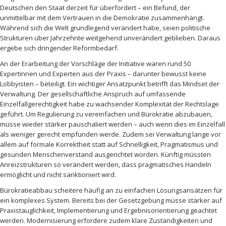
Deutschen den Staat derzeit für überfordert – ein Befund, der
unmittelbar mit dem Vertrauen in die Demokratie zusammenhängt.
Während sich die Welt grundlegend verändert habe, seien politische
Strukturen über Jahrzehnte weitgehend unverändert geblieben. Daraus
ergebe sich dringender Reformbedarf.
An der Erarbeitung der Vorschläge der Initiative waren rund 50
Expertinnen und Experten aus der Praxis – darunter bewusst keine
Lobbyisten – beteiligt. Ein wichtiger Ansatzpunkt betrifft das Mindset der
Verwaltung. Der gesellschaftliche Anspruch auf umfassende
Einzelfallgerechtigkeit habe zu wachsender Komplexität der Rechtslage
geführt. Um Regulierung zu vereinfachen und Bürokratie abzubauen,
müsse wieder stärker pauschaliert werden – auch wenn dies im Einzelfall
als weniger gerecht empfunden werde. Zudem sei Verwaltung lange vor
allem auf formale Korrektheit statt auf Schnelligkeit, Pragmatismus und
gesunden Menschenverstand ausgerichtet worden. Künftig müssten
Anreizstrukturen so verändert werden, dass pragmatisches Handeln
ermöglicht und nicht sanktioniert wird.
Bürokratieabbau scheitere häufig an zu einfachen Lösungsansätzen für
ein komplexes System. Bereits bei der Gesetzgebung müsse stärker auf
Praxistauglichkeit, Implementierung und Ergebnisorientierung geachtet
werden. Modernisierung erfordere zudem klare Zuständigkeiten und