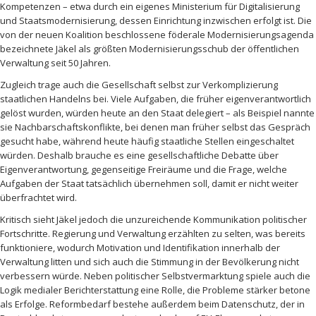
Kompetenzen – etwa durch ein eigenes Ministerium für Digitalisierung
und Staatsmodernisierung, dessen Einrichtung inzwischen erfolgt ist. Die
von der neuen Koalition beschlossene föderale Modernisierungsagenda
bezeichnete Jäkel als größten Modernisierungsschub der öffentlichen
Verwaltung seit 50 Jahren.
Zugleich trage auch die Gesellschaft selbst zur Verkomplizierung
staatlichen Handelns bei. Viele Aufgaben, die früher eigenverantwortlich
gelöst wurden, würden heute an den Staat delegiert – als Beispiel nannte
sie Nachbarschaftskonflikte, bei denen man früher selbst das Gespräch
gesucht habe, während heute häufig staatliche Stellen eingeschaltet
würden. Deshalb brauche es eine gesellschaftliche Debatte über
Eigenverantwortung, gegenseitige Freiräume und die Frage, welche
Aufgaben der Staat tatsächlich übernehmen soll, damit er nicht weiter
überfrachtet wird.
Kritisch sieht Jäkel jedoch die unzureichende Kommunikation politischer
Fortschritte. Regierung und Verwaltung erzählten zu selten, was bereits
funktioniere, wodurch Motivation und Identifikation innerhalb der
Verwaltung litten und sich auch die Stimmung in der Bevölkerung nicht
verbessern würde. Neben politischer Selbstvermarktung spiele auch die
Logik medialer Berichterstattung eine Rolle, die Probleme stärker betone
als Erfolge. Reformbedarf bestehe außerdem beim Datenschutz, der in