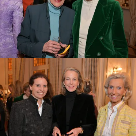
Presseartikel | Frau im Spiegel vom
5.8.26
6. August 2026
News
,
Presse
,
Frau im Spiegel
weiterlesen