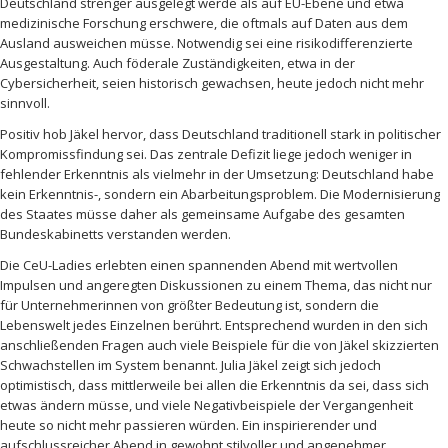
Deutschland strenger ausgelegt werde als auf EU-Ebene und etwa
medizinische Forschung erschwere, die oftmals auf Daten aus dem
Ausland ausweichen müsse. Notwendig sei eine risikodifferenzierte
Ausgestaltung. Auch föderale Zuständigkeiten, etwa in der
Cybersicherheit, seien historisch gewachsen, heute jedoch nicht mehr
sinnvoll.
Positiv hob Jäkel hervor, dass Deutschland traditionell stark in politischer
Kompromissfindung sei. Das zentrale Defizit liege jedoch weniger in
fehlender Erkenntnis als vielmehr in der Umsetzung: Deutschland habe
kein Erkenntnis-, sondern ein Abarbeitungsproblem. Die Modernisierung
des Staates müsse daher als gemeinsame Aufgabe des gesamten
Bundeskabinetts verstanden werden.
Die CeU-Ladies erlebten einen spannenden Abend mit wertvollen
Impulsen und angeregten Diskussionen zu einem Thema, das nicht nur
für Unternehmerinnen von größter Bedeutung ist, sondern die
Lebenswelt jedes Einzelnen berührt. Entsprechend wurden in den sich
anschließenden Fragen auch viele Beispiele für die von Jäkel skizzierten
Schwachstellen im System benannt. Julia Jäkel zeigt sich jedoch
optimistisch, dass mittlerweile bei allen die Erkenntnis da sei, dass sich
etwas ändern müsse, und viele Negativbeispiele der Vergangenheit
heute so nicht mehr passieren würden. Ein inspirierender und
aufschlussreicher Abend in gewohnt stilvoller und angenehmer