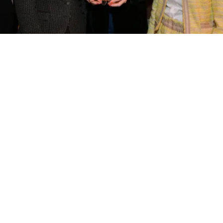
Presseartikel | Frau im Spiegel vom
4.8.26
4. August 2026
News
,
Presse
,
Frau im Spiegel
weiterlesen