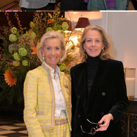
Im Talk- Julia Jäkel ehemal.CeO Gruner + Jahr und AR, Kristina Tröger
CeU-Präsidentin