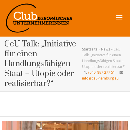
Navig
CeU Talk: „Initiative
Startseite
»
News
»
CeU
für einen
Talk: „Initiative für einen
Handlungsfähigen Staat –
Handlungsfähigen
Utopie oder realisierbar?“
umsch
Staat – Utopie oder
(040) 897 277 51
info@ceu-hamburg.eu
realisierbar?“