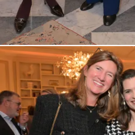
Siggi Spiegelburg Couture, Julia Jäkel ehemal.CeO Gruner + Jahr und AR, K