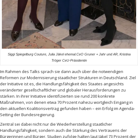
Siggi Spiegelburg Couture, Julia Jäkel ehemal.CeO Gruner + Jahr und AR, Kristina
Tröger CeU-Präsidentin
Im Rahmen des Talks sprach sie dann auch über die notwendigen
Reformen zur Modernisierung staatlicher Strukturen in Deutschland. Ziel
der Initiative ist es, die Handlungsfähigkeit des Staates angesichts
veränderter gesellschaftlicher und globaler Herausforderungen zu
stärken. In ihrer Initiative identifizierten sie rund 200 konkrete
Maßnahmen, von denen etwa 70 Prozent nahezu wortgleich Eingang in
den aktuellen Koalitionsvertrag gefunden haben – ein Erfolg im Agenda-
Setting der Bundesregierung.
Zentral sei dabei nicht nur die Wiederherstellung staatlicher
Handlungsfähigkeit, sondern auch die Stärkung des Vertrauens der
Bürgerinnen und Bürger. Studien zufolge halten laut Jäkel 73 Prozent der