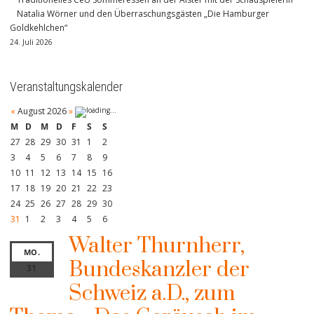
Natalia Wörner und den Überraschungsgästen „Die Hamburger
Goldkehlchen“
24. Juli 2026
Veranstaltungskalender
«
August 2026
»
M
D
M
D
F
S
S
27
28
29
30
31
1
2
3
4
5
6
7
8
9
10
11
12
13
14
15
16
17
18
19
20
21
22
23
24
25
26
27
28
29
30
31
1
2
3
4
5
6
Walter Thurnherr,
MO.
Bundeskanzler der
31
Schweiz a.D., zum