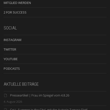
MITGLIED WERDEN
2 FOR SUCCESS
SOCIAL
INSTAGRAM
TWITTER
YOUTUBE
PODCASTS
AKTUELLE BEITRÄGE
Presseartikel | Frau im Spiegel vom 4.8.26
4. August 2026
CeU „Summer in the City“ mit der Autorin Tamara Dietl