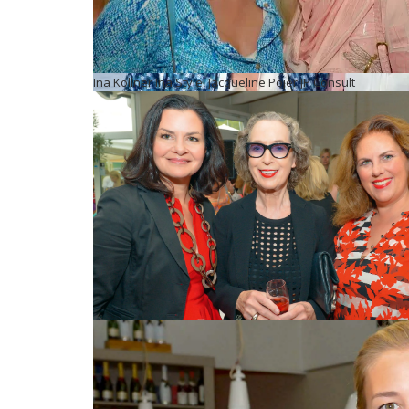
Ina Köllner Ina Style, Jacqueline Pojer JP Consult
Konstanze Braun Apart PR, Nane Mundt Leopard Proj., Vi
Hecker HH-Abendblatt