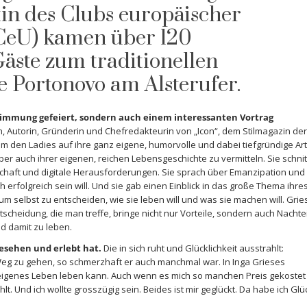
tin des Clubs europäischer
(CeU) kamen über 120
ste zum traditionellen
e Portonovo am Alsterufer.
Stimmung gefeiert, sondern auch einem interessanten Vortrag
in, Autorin, Gründerin und Chefredakteurin von „Icon“, dem Stilmagazin der
um den Ladies auf ihre ganz eigene, humorvolle und dabei tiefgründige Art
ber auch ihrer eigenen, reichen Lebensgeschichte zu vermitteln. Sie schnit
dschaft und digitale Herausforderungen. Sie sprach über Emanzipation und
 erfolgreich sein will. Und sie gab einen Einblick in das große Thema ihre
 um selbst zu entscheiden, wie sie leben will und was sie machen will. Grie
tscheidung, die man treffe, bringe nicht nur Vorteile, sondern auch Nachtei
d damit zu leben.
esehen und erlebt hat.
Die in sich ruht und Glücklichkeit ausstrahlt:
en Weg zu gehen, so schmerzhaft er auch manchmal war. In Inga Grieses
n eigenes Leben leben kann. Auch wenn es mich so manchen Preis gekostet
t. Und ich wollte grosszügig sein. Beides ist mir geglückt. Da habe ich Glü