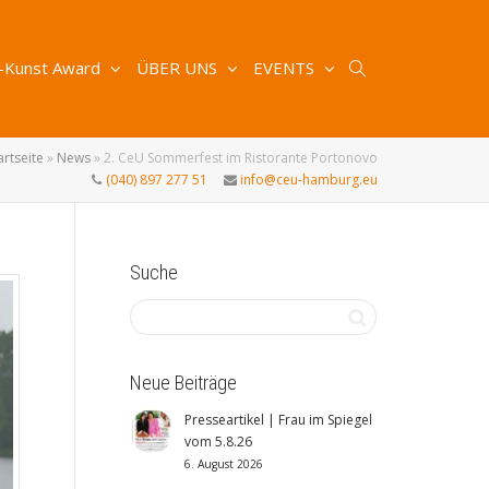
-Kunst Award
ÜBER UNS
EVENTS
artseite
»
News
»
2. CeU Sommerfest im Ristorante Portonovo
(040) 897 277 51
info@ceu-hamburg.eu
Suche
Neue Beiträge
Presseartikel | Frau im Spiegel
vom 5.8.26
6. August 2026