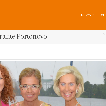
NEWS
CeU
St
rante Portonovo