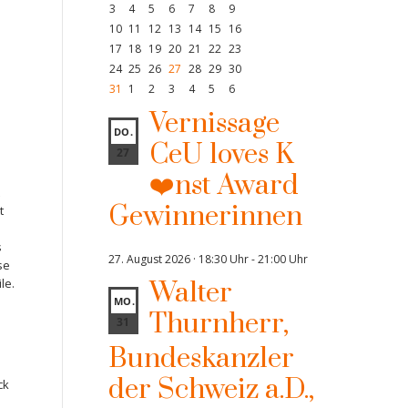
3
4
5
6
7
8
9
10
11
12
13
14
15
16
17
18
19
20
21
22
23
24
25
26
27
28
29
30
31
1
2
3
4
5
6
Vernissage
DO.
CeU loves K
27
❤️nst Award
Gewinnerinnen
t
s
27. August 2026 · 18:30 Uhr
-
21:00 Uhr
se
le.
Walter
MO.
Thurnherr,
31
Bundeskanzler
der Schweiz a.D.,
ck