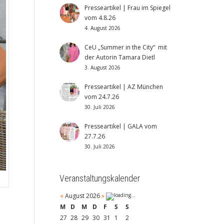
Presseartikel | Frau im Spiegel
vom 4.8.26
4. August 2026
CeU „Summer in the City“ mit
der Autorin Tamara Dietl
3. August 2026
Presseartikel | AZ München
vom 24.7.26
30. Juli 2026
Presseartikel | GALA vom
27.7.26
30. Juli 2026
Veranstaltungskalender
«
August 2026
»
M
D
M
D
F
S
S
27
28
29
30
31
1
2