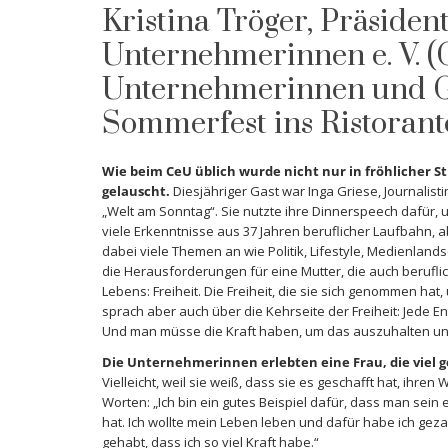
Kristina Tröger, Präsiden
Unternehmerinnen e. V. 
Unternehmerinnen und Gä
Sommerfest ins Ristorant
Wie beim CeU üblich wurde nicht nur in fröhlicher 
gelauscht.
Diesjähriger Gast war Inga Griese, Journalist
„Welt am Sonntag“. Sie nutzte ihre Dinnerspeech dafür, 
viele Erkenntnisse aus 37 Jahren beruflicher Laufbahn, a
dabei viele Themen an wie Politik, Lifestyle, Medienlan
die Herausforderungen für eine Mutter, die auch beruflich
Lebens: Freiheit. Die Freiheit, die sie sich genommen hat,
sprach aber auch über die Kehrseite der Freiheit: Jede En
Und man müsse die Kraft haben, um das auszuhalten un
Die Unternehmerinnen erlebten eine Frau, die viel g
Vielleicht, weil sie weiß, dass sie es geschafft hat, ihr
Worten: „Ich bin ein gutes Beispiel dafür, dass man sei
hat. Ich wollte mein Leben leben und dafür habe ich gezahl
gehabt, dass ich so viel Kraft habe.“