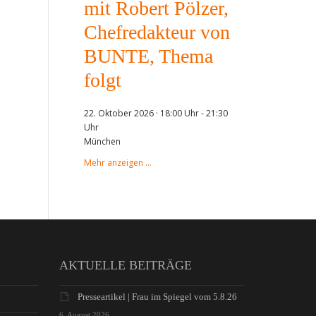
mit Robert Pölzer,
Chefredakteur von
BUNTE, Thema
folgt
22. Oktober 2026 · 18:00 Uhr
-
21:30
Uhr
München
Mehr anzeigen …
AKTUELLE BEITRÄGE
Presseartikel | Frau im Spiegel vom 5.8.26
6. August 2026