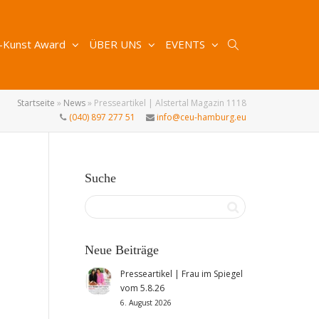
-Kunst Award
ÜBER UNS
EVENTS
Startseite
»
News
»
Presseartikel | Alstertal Magazin 1118
(040) 897 277 51
info@ceu-hamburg.eu
Suche
Neue Beiträge
Presseartikel | Frau im Spiegel
vom 5.8.26
6. August 2026