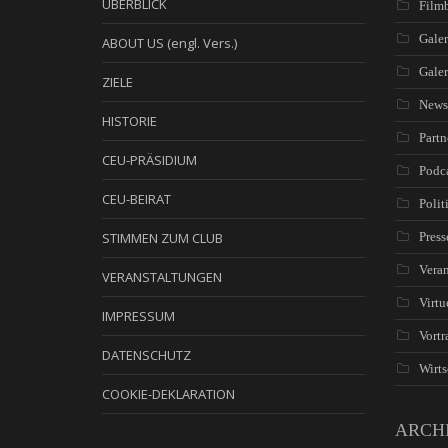
ÜBERBLICK
Filmb
Galer
ABOUT US (engl. Vers.)
Gale
ZIELE
News
HISTORIE
Partn
CEU-PRÄSIDIUM
Podc
CEU-BEIRAT
Polit
STIMMEN ZUM CLUB
Press
Veran
VERANSTALTUNGEN
Virtu
IMPRESSUM
Vortr
DATENSCHUTZ
Wirts
COOKIE-DEKLARATION
ARCH