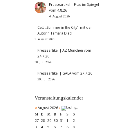
Presseartikel | Frau im Spiegel
vom 4.8.26
4. August 2026
CeU „Summer in the City“ mit der
Autorin Tamara Dietl
3. August 2026
Presseartikel | AZ München vom
24.7.26
30. Juli 2026
Presseartikel | GALA vom 27.7.26
30. Juli 2026
Veranstaltungskalender
«
August 2026
»
M
D
M
D
F
S
S
27
28
29
30
31
1
2
3
4
5
6
7
8
9