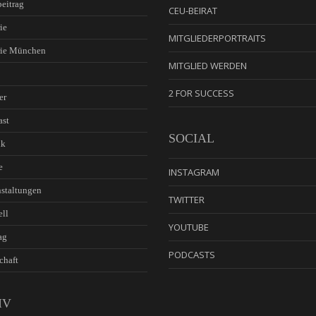
eitrag
CEU-BEIRAT
ie
MITGLIEDERPORTRAITS
rie München
MITGLIED WERDEN
2 FOR SUCCESS
er
ast
SOCIAL
ik
e
INSTAGRAM
staltungen
TWITTER
ell
YOUTUBE
ag
PODCASTS
chaft
IV