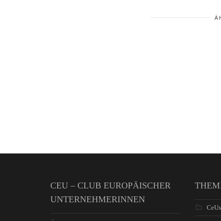
Ä
CEU – CLUB EUROPÄISCHER
THEM
UNTERNEHMERINNEN
CeUs